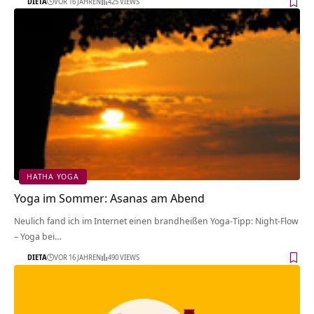
DIETA
VOR 16 JAHREN
425 VIEWS
HATHA YOGA
Yoga im Sommer: Asanas am Abend
Neulich fand ich im Internet einen brandheißen Yoga-Tipp: Night-Flow
– Yoga bei…
DIETA
VOR 16 JAHREN
490 VIEWS