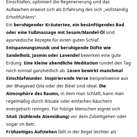
Einschlafen, optimiert die Regenerierung und das
Aufwachen erweist sich als Erfahrung des sich „vollständig
Erholtfühlens“.
Ein
beruhigender Kräutertee, ein besänftigendes Bad
oder eine Fußmassage mit Sesam/Mandel-Öl
sind
ayurvedische Rezepte für einen guten Schlaf.
Entspannungsmusik und beruhigende Düfte wie
Sandelholz, Jasmin oder Lavendel
bewirken eine gute
Erdung.
Eine kleine abendliche Meditation
rundet den Tag
noch einmal ganzheitlich ab.
Lesen bewirkt manchmal
Einschlafwunder
.
Inspirierende Verse
beispielsweise aus
der Bhagavad Gita oder der Bibel sind ideal.
Die
Atmosphäre des Raums,
in dem man Schläft, kann man
regelmäßig durch Rituale oder einfaches Räuchern
energetisch reinigen. Für hitzige Menschen eignet sich
Sitali
(kühlende Atemübung)
vor dem Zubettgehen oder
sogar im Bett.
Frühzeitiges Aufstehen
fällt in der Regel leichter als