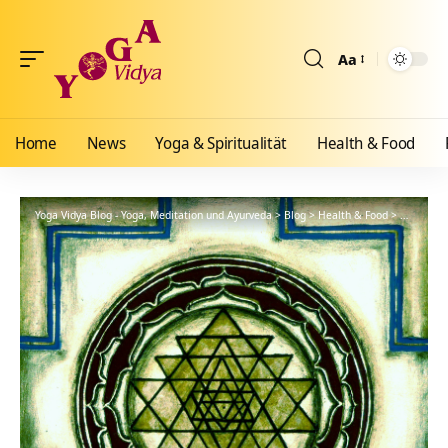
Aa
Größenänderun
Home
News
Yoga & Spiritualität
Health & Food
Yoga Vidya Blog - Yoga, Meditation und Ayurveda
>
Blog
>
Health & Food
>
Ayurveda