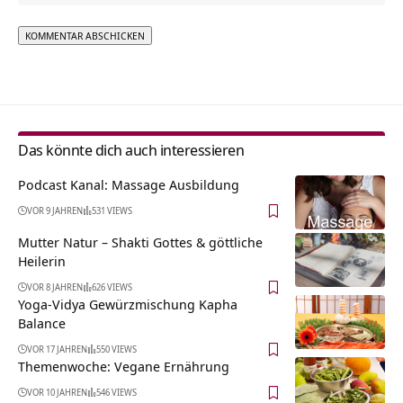
Alternative:
Das könnte dich auch interessieren
Podcast Kanal: Massage Ausbildung
VOR 9 JAHREN
531 VIEWS
Mutter Natur – Shakti Gottes & göttliche
Heilerin
VOR 8 JAHREN
626 VIEWS
Yoga-Vidya Gewürzmischung Kapha
Balance
VOR 17 JAHREN
550 VIEWS
Themenwoche: Vegane Ernährung
VOR 10 JAHREN
546 VIEWS