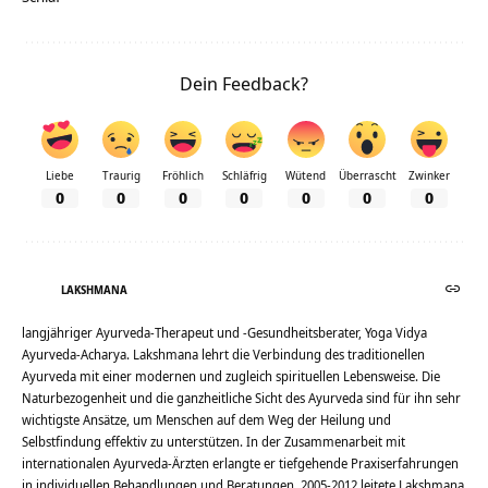
Dein Feedback?
Liebe
Traurig
Fröhlich
Schläfrig
Wütend
Überrascht
Zwinker
0
0
0
0
0
0
0
LAKSHMANA
langjähriger Ayurveda-Therapeut und -Gesundheitsberater, Yoga Vidya
Ayurveda-Acharya. Lakshmana lehrt die Verbindung des traditionellen
Ayurveda mit einer modernen und zugleich spirituellen Lebensweise. Die
Naturbezogenheit und die ganzheitliche Sicht des Ayurveda sind für ihn sehr
wichtigste Ansätze, um Menschen auf dem Weg der Heilung und
Selbstfindung effektiv zu unterstützen. In der Zusammenarbeit mit
internationalen Ayurveda-Ärzten erlangte er tiefgehende Praxiserfahrungen
in individuellen Behandlungen und Beratungen. 2005-2012 leitete Lakshmana