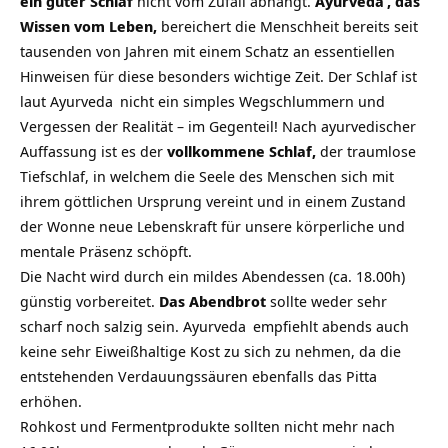
ein guter Schlaf
nicht vom Zufall abhängt.
Ayurveda
, das
Wissen vom Leben,
bereichert die Menschheit bereits seit
tausenden von Jahren mit einem Schatz an essentiellen
Hinweisen für diese besonders wichtige Zeit. Der Schlaf ist
laut
Ayurveda
nicht ein simples Wegschlummern und
Vergessen der Realität – im Gegenteil! Nach ayurvedischer
Auffassung ist es der
vollkommene Schlaf,
der traumlose
Tiefschlaf, in welchem die Seele des Menschen sich mit
ihrem göttlichen Ursprung vereint und in einem Zustand
der Wonne neue Lebenskraft für unsere körperliche und
mentale Präsenz schöpft.
Die Nacht wird durch ein mildes Abendessen (ca. 18.00h)
günstig vorbereitet.
Das Abendbrot
sollte weder sehr
scharf noch salzig sein.
Ayurveda
empfiehlt abends auch
keine sehr Eiweißhaltige Kost zu sich zu nehmen, da die
entstehenden Verdauungssäuren ebenfalls das Pitta
erhöhen.
Rohkost und Fermentprodukte sollten nicht mehr nach