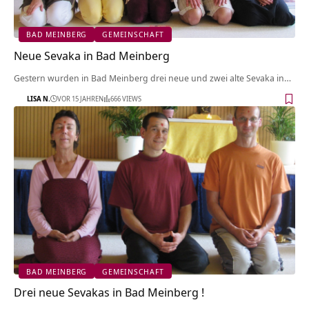
BAD MEINBERG
GEMEINSCHAFT
Neue Sevaka in Bad Meinberg
Gestern wurden in Bad Meinberg drei neue und zwei alte Sevaka in…
LISA N.
VOR 15 JAHREN
666 VIEWS
BAD MEINBERG
GEMEINSCHAFT
Drei neue Sevakas in Bad Meinberg !