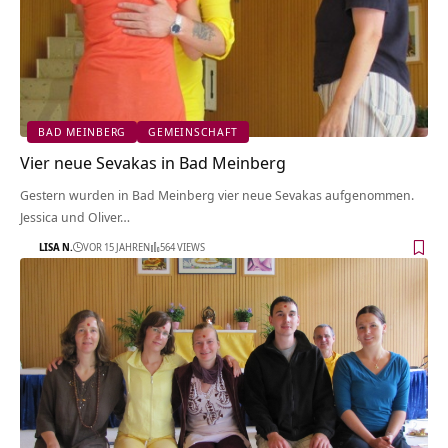
BAD MEINBERG
GEMEINSCHAFT
Vier neue Sevakas in Bad Meinberg
Gestern wurden in Bad Meinberg vier neue Sevakas aufgenommen.
Jessica und Oliver…
LISA N.
VOR 15 JAHREN
564 VIEWS