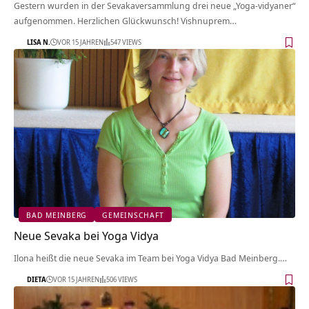
Gestern wurden in der Sevakaversammlung drei neue „Yoga-vidyaner“
aufgenommen. Herzlichen Glückwunsch! Vishnuprem…
LISA N.
VOR 15 JAHREN
547 VIEWS
BAD MEINBERG
GEMEINSCHAFT
Neue Sevaka bei Yoga Vidya
Ilona heißt die neue Sevaka im Team bei Yoga Vidya Bad Meinberg.…
DIETA
VOR 15 JAHREN
506 VIEWS