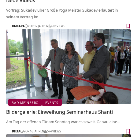
Neue Videos
Vortrag: Sukadev über Große Yoga Meister Sukadev erläutert in
seinem Vortrag im…
OMKARA
VOR 12 JAHREN
602 VIEWS
BAD MEINBERG
EVENTS
Bildergalerie: Einweihung Seminarhaus Shanti
Am Tag der offenen Tür am Sonntag war es soweit. Genau eine…
DIETA
VOR 16 JAHREN
574 VIEWS