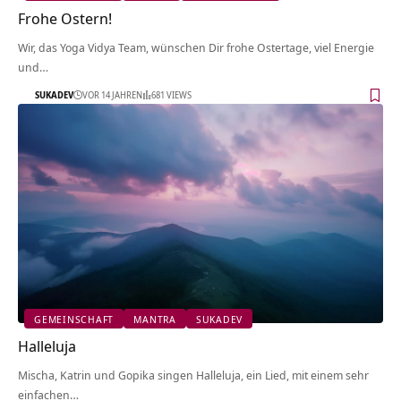
Frohe Ostern!
Wir, das Yoga Vidya Team, wünschen Dir frohe Ostertage, viel Energie
und…
SUKADEV
VOR 14 JAHREN
681 VIEWS
GEMEINSCHAFT
MANTRA
SUKADEV
Halleluja
Mischa, Katrin und Gopika singen Halleluja, ein Lied, mit einem sehr
einfachen…