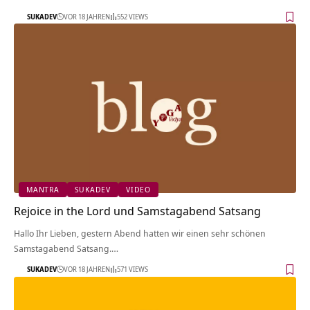
SUKADEV
VOR 18 JAHREN
552 VIEWS
MANTRA
SUKADEV
VIDEO
Rejoice in the Lord und Samstagabend Satsang
Hallo Ihr Lieben, gestern Abend hatten wir einen sehr schönen
Samstagabend Satsang.…
SUKADEV
VOR 18 JAHREN
571 VIEWS