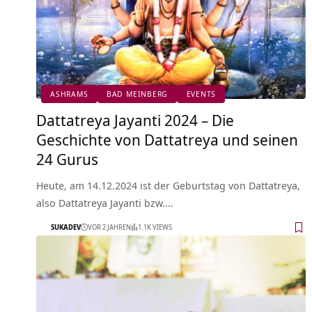
ASHRAMS
BAD MEINBERG
EVENTS
Dattatreya Jayanti 2024 – Die
Geschichte von Dattatreya und seinen
24 Gurus
Heute, am 14.12.2024 ist der Geburtstag von Dattatreya,
also Dattatreya Jayanti bzw.…
SUKADEV
VOR 2 JAHREN
1.1K VIEWS