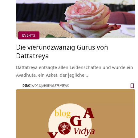
EVENTS
Die vierundzwanzig Gurus von
Dattatreya
Dattatreya entsagte allen Leidenschaften und wurde ein
Avadhuta, ein Asket, der jegliche…
DIRK
VOR 8 JAHREN
575 VIEWS