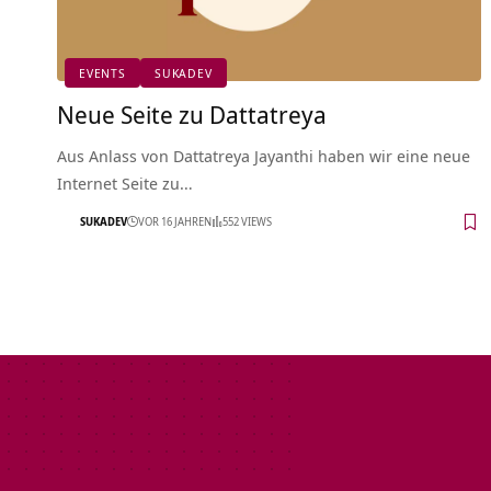
EVENTS
SUKADEV
Neue Seite zu Dattatreya
Aus Anlass von Dattatreya Jayanthi haben wir eine neue
Internet Seite zu…
SUKADEV
VOR 16 JAHREN
552 VIEWS