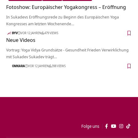
Fotoshow: Europäischer Yogakongress – Eröffnung
In Sukadevs Eröffnungsrede zu Beginn des Europäischen Yoga
Kongresses am letzten Wochenende…
BYV
VOR 12 JAHREN
479 VIEWS
Neue Videos
Vortrag: Yoga Vidya Grundsätze - Gesundheit Frieden Verwirklichung
mit Sukadev Sukadev trägt…
OMKARA
VOR 12 JAHREN
398 VIEWS
Folge uns