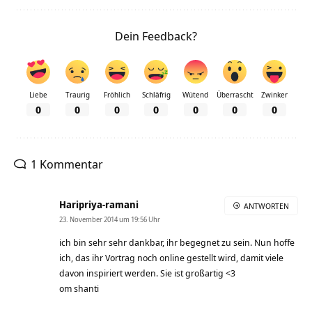
Dein Feedback?
Liebe
Traurig
Fröhlich
Schläfrig
Wütend
Überrascht
Zwinker
0
0
0
0
0
0
0
1 Kommentar
Haripriya-ramani
ANTWORTEN
23. November 2014 um 19:56 Uhr
ich bin sehr sehr dankbar, ihr begegnet zu sein. Nun hoffe
ich, das ihr Vortrag noch online gestellt wird, damit viele
davon inspiriert werden. Sie ist großartig <3
om shanti