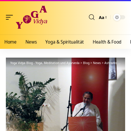
Aa
Größenänderun
Home
News
Yoga & Spiritualität
Health & Food
Yoga Vidya Blog - Yoga, Meditation und Ayurveda
>
Blog
>
News
>
Ashrams
>
Bad Me