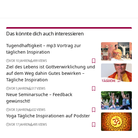
Alternative:
Das könnte dich auch interessieren
Tugendhaftigkeit – mp3 Vortrag zur
täglichen Inspiration
VOR 10 JAHREN
499 VIEWS
Ziel des Lebens ist Gottverwirklichung und
auf dem Weg dahin Gutes bewirken –
Tägliche Inspiration
VOR 5 JAHREN
517 VIEWS
Neue Seminarsuche – Feedback
gewünscht!
VOR 3 JAHREN
632 VIEWS
Yoga Tägliche Inspirationen auf Podster
VOR 17 JAHREN
495 VIEWS