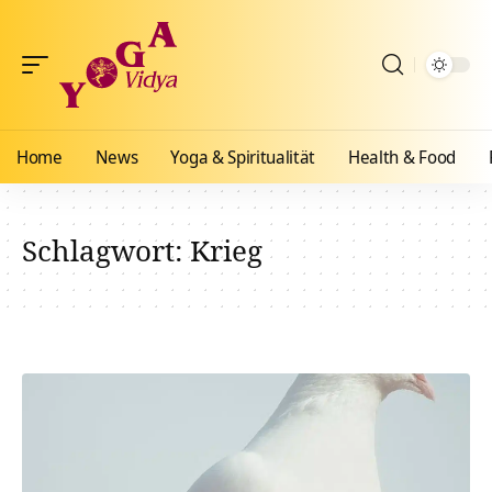
Home
News
Yoga & Spiritualität
Health & Food
Schlagwort:
Krieg