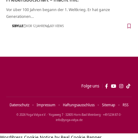
Vor über 100 Jahren begann der 1. Weltkrieg. Er hat ganze
Generationen…
SIBYLLE
VOR 12 JAHREN
601 VIEWS
Folge uns
Datenschutz
Impressum
Haftungsausschluss
Sitemap
RSS
© 2026 Yoga Vidya e.V. · Yogaweg 7 · 32805 Horn‑Bad Meinberg · +49 5234 87‑0 ·
info@yoga‑vidya.de
WordPress Cookie Notice by Real Cookie Banner