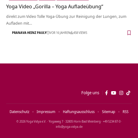
Yoga Video „Gorilla – Yoga Aufladeübung“
direkt zum Video Tolle Yoga-Übung zur Reinigung der Lungen, zum
Aufladen mit…
PRANAVA HEINZ PAULY
VOR 16 JAHREN
458 VIEWS
Folge uns
Datenschutz
Impressum
Haftungsausschluss
Sitemap
RSS
© 2026 Yoga Vidya e.V. · Yogaweg 7 · 32805 Horn‑Bad Meinberg · +49 5234 87‑0 ·
info@yoga‑vidya.de