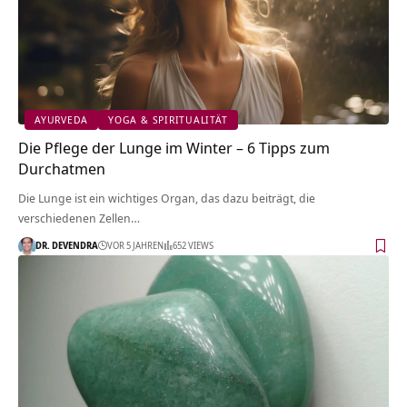
AYURVEDA
YOGA & SPIRITUALITÄT
Die Pflege der Lunge im Winter – 6 Tipps zum
Durchatmen
Die Lunge ist ein wichtiges Organ, das dazu beiträgt, die
verschiedenen Zellen…
DR. DEVENDRA
VOR 5 JAHREN
652 VIEWS