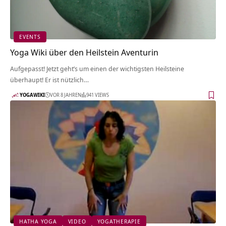
EVENTS
Yoga Wiki über den Heilstein Aventurin
Aufgepasst! Jetzt geht’s um einen der wichtigsten Heilsteine
überhaupt! Er ist nützlich…
YOGAWIKI
VOR 8 JAHREN
941 VIEWS
HATHA YOGA
VIDEO
YOGATHERAPIE