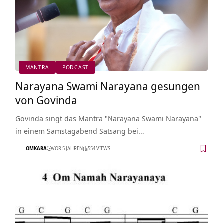
MANTRA
PODCAST
Narayana Swami Narayana gesungen
von Govinda
Govinda singt das Mantra "Narayana Swami Narayana"
in einem Samstagabend Satsang bei…
OMKARA
VOR 5 JAHREN
554 VIEWS