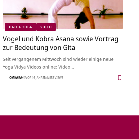
HATHA YOGA
VIDEO
Vogel und Kobra Asana sowie Vortrag
zur Bedeutung von Gita
Seit vergangenem Mittwoch sind wieder einige neue
Yoga Vidya Videos online: Video…
OMKARA
VOR 16 JAHREN
552 VIEWS