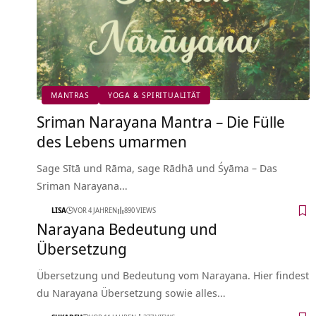
MANTRAS
YOGA & SPIRITUALITÄT
Sriman Narayana Mantra – Die Fülle
des Lebens umarmen
Sage Sītā und Rāma, sage Rādhā und Śyāma – Das
Sriman Narayana…
LISA
VOR 4 JAHREN
890 VIEWS
Narayana Bedeutung und
Übersetzung
Übersetzung und Bedeutung vom Narayana. Hier findest
du Narayana Übersetzung sowie alles…