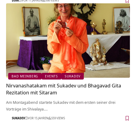
DIRK
VOR 11 JAHREN
598 VIEWS
BAD MEINBERG
EVENTS
SUKADEV
Nirvanashatakam mit Sukadev und Bhagavad Gita
Rezitation mit Sitaram
Am Montagabend startete Sukadev mit dem ersten seiner drei
Vorträge im Shivalaya.…
SUKADEV
VOR 15 JAHREN
559 VIEWS