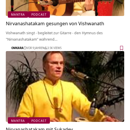
MANTRA
PODCAST
Nirvanashatakam gesungen von Vishwanath
Vishwanath singt - begleitet zur Gitarre - den Hymnus des
"Nirvanashatakam" während…
OMKARA
VOR 9 JAHREN
3.5K VIEWS
MANTRA
PODCAST
Nirvanashatakam mit Sukadev