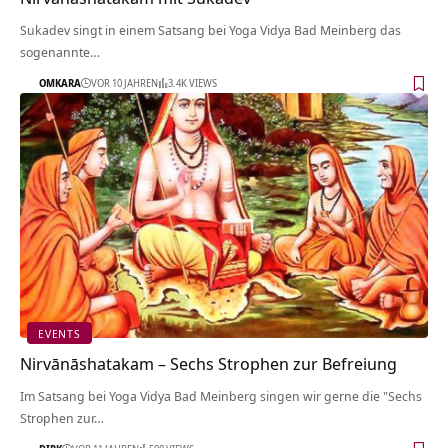
Sukadev singt in einem Satsang bei Yoga Vidya Bad Meinberg das
sogenannte…
OMKARA
VOR 10 JAHREN
3.4K VIEWS
EVENTS
Nirvānāshatakam – Sechs Strophen zur Befreiung
Im Satsang bei Yoga Vidya Bad Meinberg singen wir gerne die "Sechs
Strophen zur…