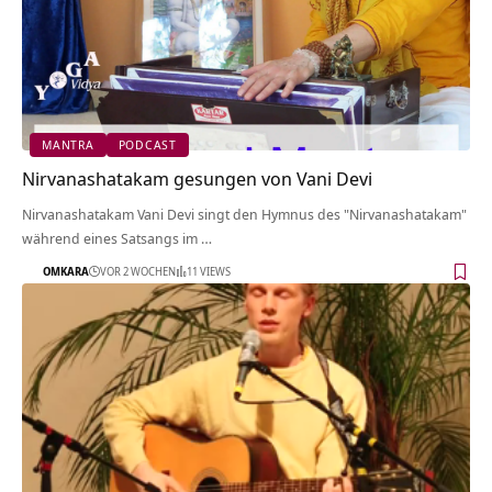
MANTRA
PODCAST
Nirvanashatakam gesungen von Vani Devi
Nirvanashatakam Vani Devi singt den Hymnus des "Nirvanashatakam"
während eines Satsangs im …
OMKARA
VOR 2 WOCHEN
11 VIEWS