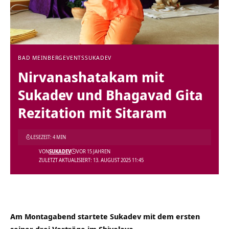
BAD MEINBERG
EVENTS
SUKADEV
Nirvanashatakam mit
Sukadev und Bhagavad Gita
Rezitation mit Sitaram
LESEZEIT: 4 MIN
VON
SUKADEV
VOR 15 JAHREN
ZULETZT AKTUALISIERT: 13. AUGUST 2025 11:45
Am Montagabend startete Sukadev mit dem ersten
seiner drei Vorträge im Shivalaya.