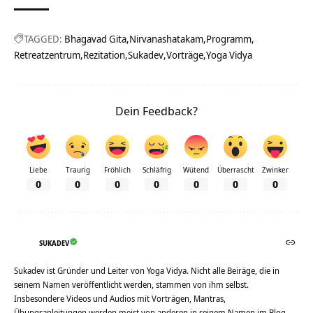
TAGGED:
Bhagavad Gita
Nirvanashatakam
Programm
Retreatzentrum
Rezitation
Sukadev
Vorträge
Yoga Vidya
Dein Feedback?
Liebe
Traurig
Fröhlich
Schläfrig
Wütend
Überrascht
Zwinker
0
0
0
0
0
0
0
SUKADEV
Sukadev ist Gründer und Leiter von Yoga Vidya. Nicht alle Beiräge, die in
seinem Namen veröffentlicht werden, stammen von ihm selbst.
Insbesondere Videos und Audios mit Vorträgen, Mantras,
Übungsanleitungen werden meist von anderen in seinem Namen im Blog