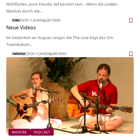
Wohlfühlen, pure Freude, tief berührt sein – Wenn die uralten
Mantras durch die…
DIRK
VOR 11 JAHREN
387 VIEWS
Neue Videos
Im Gedenken an Hugues singen die The Love Keys das Om
Tryambakam…
OMKARA
VOR 11 JAHREN
484 VIEWS
MANTRA
PODCAST