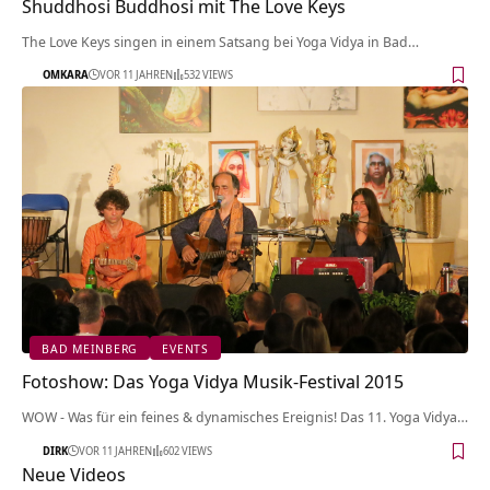
Shuddhosi Buddhosi mit The Love Keys
The Love Keys singen in einem Satsang bei Yoga Vidya in Bad…
OMKARA
VOR 11 JAHREN
532 VIEWS
BAD MEINBERG
EVENTS
Fotoshow: Das Yoga Vidya Musik-Festival 2015
WOW - Was für ein feines & dynamisches Ereignis! Das 11. Yoga Vidya…
DIRK
VOR 11 JAHREN
602 VIEWS
Neue Videos