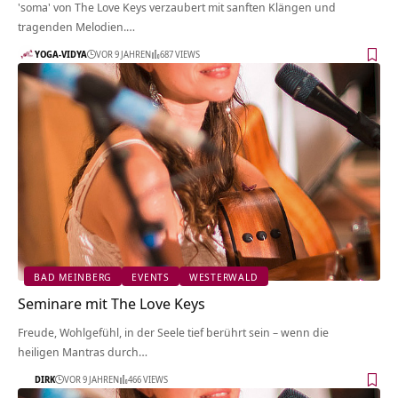
'soma' von The Love Keys verzaubert mit sanften Klängen und
tragenden Melodien.…
YOGA-VIDYA
VOR 9 JAHREN
687 VIEWS
BAD MEINBERG
EVENTS
WESTERWALD
Seminare mit The Love Keys
Freude, Wohlgefühl, in der Seele tief berührt sein – wenn die
heiligen Mantras durch…
DIRK
VOR 9 JAHREN
466 VIEWS