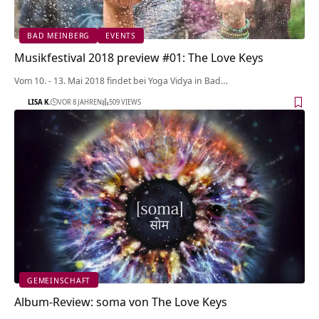
BAD MEINBERG
EVENTS
Musikfestival 2018 preview #01: The Love Keys
Vom 10. - 13. Mai 2018 findet bei Yoga Vidya in Bad…
LISA K.
VOR 8 JAHREN
509 VIEWS
GEMEINSCHAFT
Album-Review: soma von The Love Keys