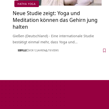
HATHA YOGA
Neue Studie zeigt: Yoga und
Meditation können das Gehirn jung
halten
Gießen (Deutschland) - Eine internationale Studie
bestätigt einmal mehr, dass Yoga und…
SIBYLLE
VOR 12 JAHREN
718 VIEWS