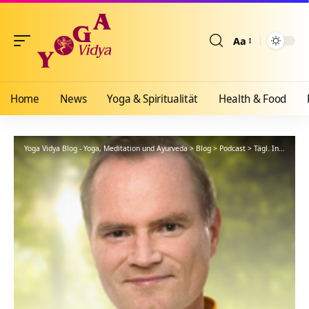
Aa
Größenänderun
Home
News
Yoga & Spiritualität
Health & Food
Yoga Vidya Blog - Yoga, Meditation und Ayurveda
>
Blog
>
Podcast
>
Tägl. Inspiration