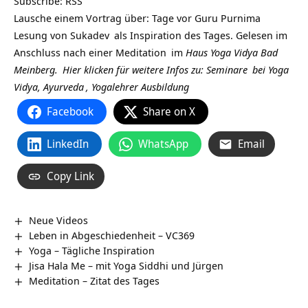
Subscribe:
RSS
Lausche einem Vortrag über: Tage vor Guru Purnima
Lesung von
Sukadev
als Inspiration des Tages. Gelesen im
Anschluss nach einer
Meditation
im
Haus Yoga Vidya Bad
Meinberg.
Hier klicken für weitere Infos zu:
Seminare
bei
Yoga
Vidya,
Ayurveda
,
Yogalehrer Ausbildung
Facebook
Share on X
LinkedIn
WhatsApp
Email
Copy Link
Neue Videos
Leben in Abgeschiedenheit – VC369
Yoga – Tägliche Inspiration
Jisa Hala Me – mit Yoga Siddhi und Jürgen
Meditation – Zitat des Tages