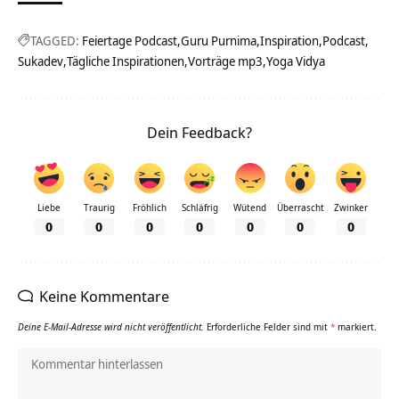
TAGGED:
Feiertage Podcast
Guru Purnima
Inspiration
Podcast
Sukadev
Tägliche Inspirationen
Vorträge mp3
Yoga Vidya
Dein Feedback?
Liebe
Traurig
Fröhlich
Schläfrig
Wütend
Überrascht
Zwinker
0
0
0
0
0
0
0
Keine Kommentare
Deine E-Mail-Adresse wird nicht veröffentlicht.
Erforderliche Felder sind mit
*
markiert.