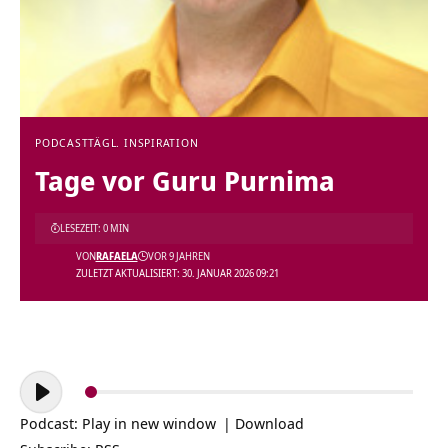
PODCAST
TÄGL. INSPIRATION
Tage vor Guru Purnima
LESEZEIT: 0 MIN
VON
RAFAELA
VOR 9 JAHREN
ZULETZT AKTUALISIERT: 30. JANUAR 2026 09:21
Audio-
Player
Podcast:
Play in new window
|
Download