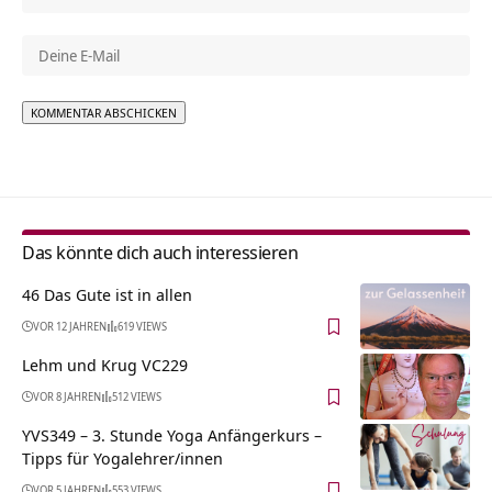
Alternative:
Das könnte dich auch interessieren
46 Das Gute ist in allen
VOR 12 JAHREN
619 VIEWS
Lehm und Krug VC229
VOR 8 JAHREN
512 VIEWS
YVS349 – 3. Stunde Yoga Anfängerkurs –
Tipps für Yogalehrer/innen
VOR 5 JAHREN
553 VIEWS