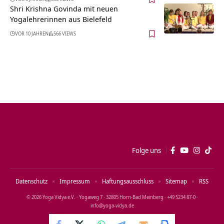
Shri Krishna Govinda mit neuen
Yogalehrerinnen aus Bielefeld
VOR 10 JAHREN
566 VIEWS
Folge uns
Datenschutz
Impressum
Haftungsausschluss
Sitemap
RSS
© 2026 Yoga Vidya e.V. · Yogaweg 7 · 32805 Horn‑Bad Meinberg · +49 5234 87‑0 ·
info@yoga‑vidya.de