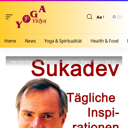
Aa
Größenänderun
Home
News
Yoga & Spiritualität
Health & Food
Yoga Vidya Blog - Yoga, Meditation und Ayurveda
>
Blog
>
Podcast
>
Tägl. Inspiration