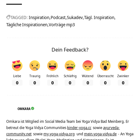
TAGGED:
Inspiration
Podcast
Sukadev
Tägl. Inspiration
Tägliche Inspirationen
Vorträge mp3
Dein Feedback?
Liebe
Traurig
Fröhlich
Schläfrig
Wütend
Überrascht
Zwinker
0
0
0
0
0
0
0
OMKARA
Omkara ist Mitglied im Social Media Team bei Yoga Vidya Bad Meinberg. Er
betreut die Yoga Vidya Communities
kinder-yoga.cc
sowie
ayurveda-
community.net
sowie
my.yoga-vidya.org
und
mein.yoga-vidya.de
- An Yoga