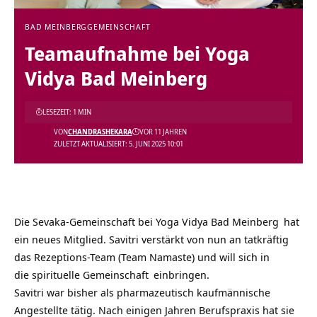
BAD MEINBERG
GEMEINSCHAFT
Teamaufnahme bei Yoga
Vidya Bad Meinberg
LESEZEIT: 1 MIN
VON
CHANDRASHEKARA
VOR 11 JAHREN
ZULETZT AKTUALISIERT: 5. JUNI 2025 10:01
Die Sevaka-Gemeinschaft bei
Yoga Vidya Bad Meinberg
hat
ein neues Mitglied. Savitri verstärkt von nun an tatkräftig
das Rezeptions-Team (Team Namaste) und will sich in
die
spirituelle Gemeinschaft
einbringen.
Savitri war bisher als pharmazeutisch kaufmännische
Angestellte tätig. Nach einigen Jahren Berufspraxis hat sie