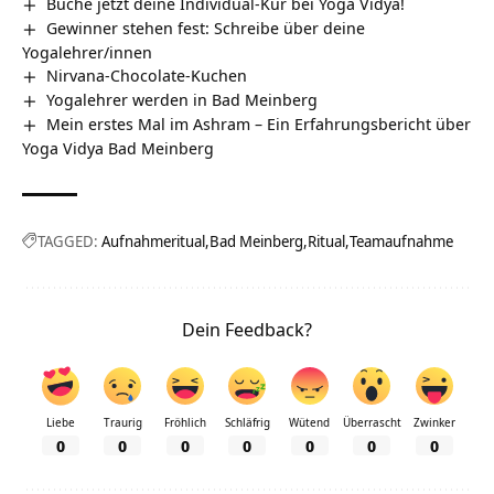
Buche jetzt deine Individual-Kur bei Yoga Vidya!
Gewinner stehen fest: Schreibe über deine
Yogalehrer/innen
Nirvana-Chocolate-Kuchen
Yogalehrer werden in Bad Meinberg
Mein erstes Mal im Ashram – Ein Erfahrungsbericht über
Yoga Vidya Bad Meinberg
TAGGED:
Aufnahmeritual
Bad Meinberg
Ritual
Teamaufnahme
Dein Feedback?
Liebe
Traurig
Fröhlich
Schläfrig
Wütend
Überrascht
Zwinker
0
0
0
0
0
0
0