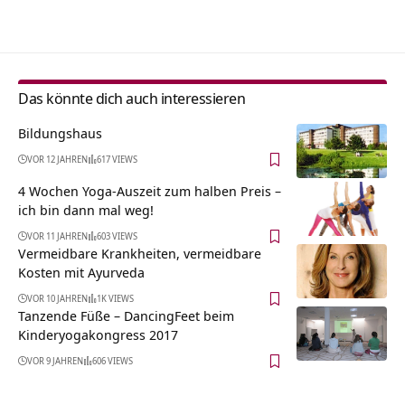
Alternative:
Das könnte dich auch interessieren
Bildungshaus
VOR 12 JAHREN
617 VIEWS
4 Wochen Yoga-Auszeit zum halben Preis –
ich bin dann mal weg!
VOR 11 JAHREN
603 VIEWS
Vermeidbare Krankheiten, vermeidbare
Kosten mit Ayurveda
VOR 10 JAHREN
1K VIEWS
Tanzende Füße – DancingFeet beim
Kinderyogakongress 2017
VOR 9 JAHREN
606 VIEWS