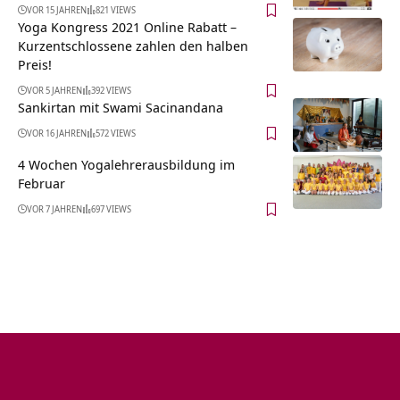
VOR 15 JAHREN
821 VIEWS
Yoga Kongress 2021 Online Rabatt –
Kurzentschlossene zahlen den halben
Preis!
VOR 5 JAHREN
392 VIEWS
Sankirtan mit Swami Sacinandana
VOR 16 JAHREN
572 VIEWS
4 Wochen Yogalehrerausbildung im
Februar
VOR 7 JAHREN
697 VIEWS