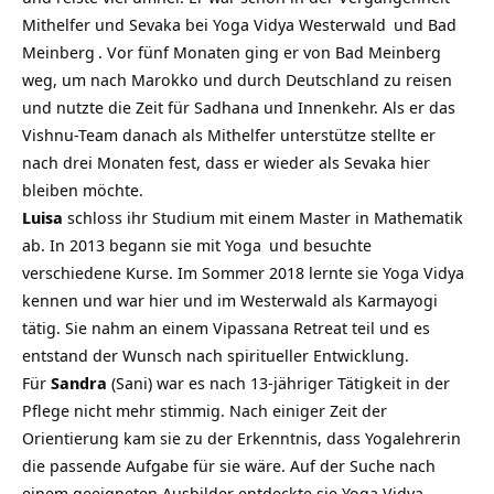
Mithelfer und Sevaka bei Yoga Vidya
Westerwald
und
Bad
Meinberg
. Vor fünf Monaten ging er von Bad Meinberg
weg, um nach Marokko und durch Deutschland zu reisen
und nutzte die Zeit für Sadhana und Innenkehr. Als er das
Vishnu-Team danach als Mithelfer unterstütze stellte er
nach drei Monaten fest, dass er wieder als Sevaka hier
bleiben möchte.
Luisa
schloss ihr Studium mit einem Master in Mathematik
ab. In 2013 begann sie mit
Yoga
und besuchte
verschiedene Kurse. Im Sommer 2018 lernte sie Yoga Vidya
kennen und war hier und im Westerwald als Karmayogi
tätig. Sie nahm an einem Vipassana Retreat teil und es
entstand der Wunsch nach spiritueller Entwicklung.
Für
Sandra
(Sani) war es nach 13-jähriger Tätigkeit in der
Pflege nicht mehr stimmig. Nach einiger Zeit der
Orientierung kam sie zu der Erkenntnis, dass Yogalehrerin
die passende Aufgabe für sie wäre. Auf der Suche nach
einem geeigneten Ausbilder entdeckte sie Yoga Vidya.