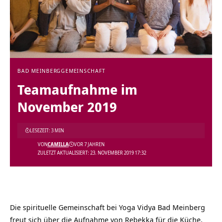
BAD MEINBERG
GEMEINSCHAFT
Teamaufnahme im
November 2019
LESEZEIT: 3 MIN
VON
CAMILLA
VOR 7 JAHREN
ZULETZT AKTUALISIERT: 23. NOVEMBER 2019 17:32
Die spirituelle Gemeinschaft bei
Yoga Vidya Bad Meinberg
freut sich über die Aufnahme von Rebekka für die Küche,