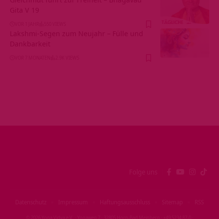
Gita V 19
VOR 1 JAHR
550 VIEWS
Lakshmi-Segen zum Neujahr – Fülle und
Dankbarkeit
VOR 7 MONATEN
2.9K VIEWS
Folge uns
Datenschutz
Impressum
Haftungsausschluss
Sitemap
RSS
© 2026 Yoga Vidya e.V. · Yogaweg 7 · 32805 Horn‑Bad Meinberg · +49 5234 87‑0 ·