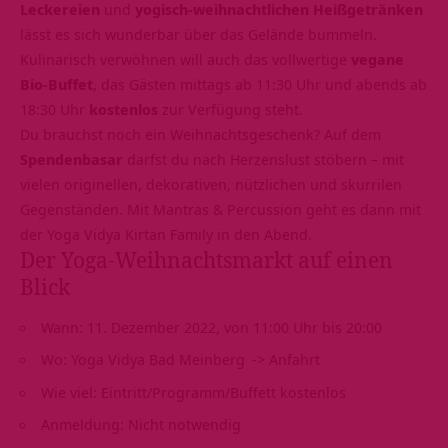
Leckereien
und
yogisch-weihnachtlichen Heißgetränken
lässt es sich wunderbar über das Gelände bummeln.
Kulinarisch verwöhnen will auch das vollwertige
vegane
Bio-Buffet
, das Gästen mittags ab 11:30 Uhr und abends ab
18:30 Uhr
kostenlos
zur Verfügung steht.
Du brauchst noch ein
Weihnachtsgeschenk
? Auf dem
Spendenbasar
darfst du nach Herzenslust stöbern – mit
vielen originellen, dekorativen, nützlichen und skurrilen
Gegenständen. Mit Mantras & Percussion geht es dann mit
der
Yoga Vidya Kirtan Family
in den Abend.
Der Yoga-Weihnachtsmarkt auf einen
Blick
Wann: 11. Dezember 2022, von 11:00 Uhr bis 20:00
Wo:
Yoga Vidya Bad Meinberg
->
Anfahrt
Wie viel: Eintritt/Programm/Buffett kostenlos
Anmeldung: Nicht notwendig