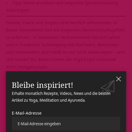
Tipp: Warm anziehen und bequeme Sportbekleidung
mitbringen!
Familie, Paare und Singles sind herzlich willkommen, in
dieser besonderen Zeit ein tragendes Gemeinschaftsgefühl
zu erfahren ‑ in liebevoller Verbundenheit mit sich selbst
und in friedvoller Schwingung mit Nachbarn, Bekannten
und Verwandten. Jetzt heißt es nur noch weitersagen – und
sich freuen! Bis dahin richten die Yoga Engel schonmal
ihren Heiligenschein.
Noch nie von Yoga Vidya gehört?
Bleibe inspiriert!
Im Yoga Vidya Ashram in Bad Meinberg hast du die
Möglichkeit, in der einzigartigen Atmosphäre eines Yoga
Erhalte monatlich Rezepte, Videos, News und die besten
Artikel zu Yoga, Meditation und Ayurveda.
Ashrams zu dir selbst zu finden. Ein Ashram ist traditionell
eine Zuflucht für die Yogapraxis, in der du deine
E-Mail-Adresse
Spiritualität entdecken, erleben und vertiefen kannst.
Eine spirituelle Gemeinschaft