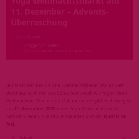
Yoga Weihnachtsmarkt am
11. Dezember – Advents-
Überraschung
LESEZEIT: 4 MIN
VON
LISA
VOR 4 JAHREN
ZULETZT AKTUALISIERT: 30. NOVEMBER 2022 19:43
Bunte Lichter, besinnliche Weihnachtslieder und es darf
durchaus auch mal was Süßes sein: Auch wir Yogis lieben
Weihnachten. Zum ersten Mal überhaupt gibt es deswegen
am
11. Dezember 2022
einen Yoga Weihnachtsmarkt –
natürlich vegan. Alle sind eingeladen und der
Eintritt ist
frei.
Inhalt