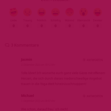
Liebe
Traurig
Fröhlich
Schläfrig
Wütend
Überrascht
Zwinker
0
0
0
0
0
0
0
3 Kommentare
Jasmin
ANTWORTEN
3. Dezember 2022 um 18:12 Uhr
Tolle Idee!! Ich wünsche euch ganz viele Gäste mit offenem
Herzen, die sich durch dieses niederschwellige Angebot
trauen in die Yoga-Welt hineinzuschnuppern!
Michael
ANTWORTEN
1. Dezember 2022 um 08:47 Uhr
Wie schön, darauf freu´ ich mich!