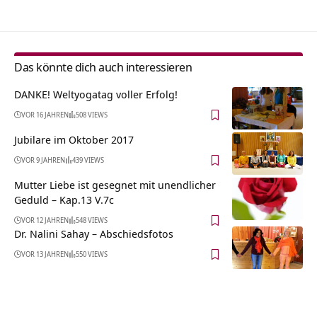
Das könnte dich auch interessieren
DANKE! Weltyogatag voller Erfolg!
VOR 16 JAHREN
508 VIEWS
Jubilare im Oktober 2017
VOR 9 JAHREN
439 VIEWS
Mutter Liebe ist gesegnet mit unendlicher
Geduld – Kap.13 V.7c
VOR 12 JAHREN
548 VIEWS
Dr. Nalini Sahay – Abschiedsfotos
VOR 13 JAHREN
550 VIEWS