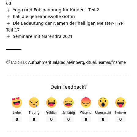
60
Yoga und Entspannung für Kinder – Teil 2
Kali die geheimnisvolle Göttin
Die Bedeutung der Namen der heilligen Meister- HYP
Teil I.7
Seminare mit Narendra 2021
TAGGED:
Aufnahmeritual
Bad Meinberg
Ritual
Teamaufnahme
Dein Feedback?
Liebe
Traurig
Fröhlich
Schläfrig
Wütend
Überrascht
Zwinker
0
0
0
0
0
0
0