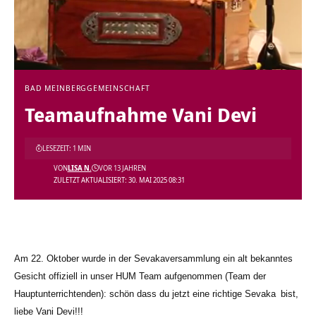
BAD MEINBERG
GEMEINSCHAFT
Teamaufnahme Vani Devi
LESEZEIT: 1 MIN
VON
LISA N.
VOR 13 JAHREN
ZULETZT AKTUALISIERT: 30. MAI 2025 08:31
Am 22. Oktober wurde in der Sevakaversammlung ein alt bekanntes
Gesicht offi
ziell in unser HUM Team aufgenommen (Team der
Hauptunterrichtenden): schön dass du jetzt eine richtige
Sevaka
bist,
liebe Vani Devi!!!