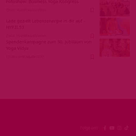
Fotoshow: Business Yoga Kongress
VOR 14 JAHREN
562 VIEWS
Lade gezielt Lebensenergie in dir auf –
HYP.II.53
VOR 13 JAHREN
420 VIEWS
Spendenkampagne zum 30. Jubiläum von
Yoga Vidya
VOR 4 JAHREN
484 VIEWS
Folge uns