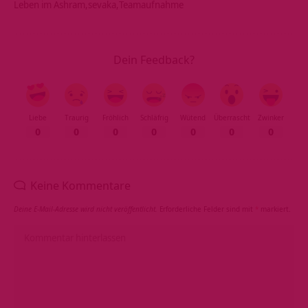
Leben im Ashram
sevaka
Teamaufnahme
Dein Feedback?
Liebe
Traurig
Fröhlich
Schläfrig
Wütend
Überrascht
Zwinker
0
0
0
0
0
0
0
Keine Kommentare
Deine E-Mail-Adresse wird nicht veröffentlicht.
Erforderliche Felder sind mit
*
markiert.