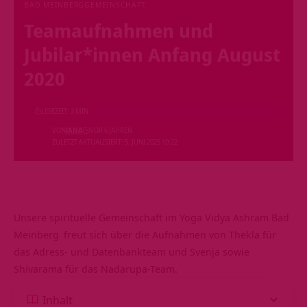
BAD MEINBERG
GEMEINSCHAFT
Teamaufnahmen und
Jubilar*innen Anfang August
2020
LESEZEIT: 3 MIN
VON
JANA
VOR 6 JAHREN
ZULETZT AKTUALISIERT: 5. JUNI 2025 10:22
Unsere spirituelle Gemeinschaft im
Yoga Vidya Ashram Bad
Meinberg
freut sich über die Aufnahmen von Thekla für
das Adress- und Datenbankteam und Svenja sowie
Shivarama für das Nadarupa-Team.
Inhalt