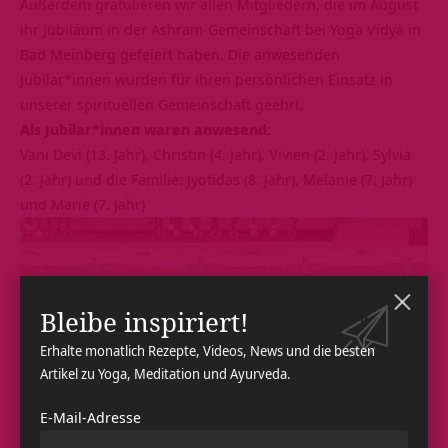
Außerdem gratulieren wir allen Mitgliedern, die im August
ihr Jubiläum in der Ashram-Gemeinschaft bei Yoga Vidya in
Bad Meinberg gefeiert haben. Die anwesenden
Jubilar*innen wurden für ihren persönlichen Einsatz in
unserer spirituellen Gemeinschaft geehrt.
Als Jubilar*innen waren anwesend:
Vani Devi (13. Jahr), Christin (4. Jahr), Vivien (2. Jahr), Sylvia
(2. Jahr) und die Familie: Jyotidas (8. Jahr), Melanie (7. Jahr)
und Marie (7. Jahr)
Bleibe inspiriert!
Erhalte monatlich Rezepte, Videos, News und die besten
Artikel zu Yoga, Meditation und Ayurveda.
E-Mail-Adresse