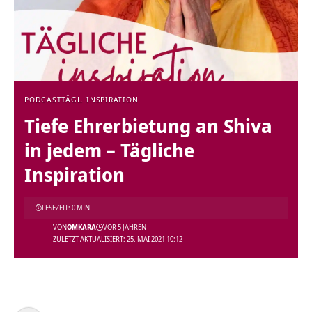
PODCAST
TÄGL. INSPIRATION
Tiefe Ehrerbietung an Shiva
in jedem – Tägliche
Inspiration
LESEZEIT: 0 MIN
VON
OMKARA
VOR 5 JAHREN
ZULETZT AKTUALISIERT: 25. MAI 2021 10:12