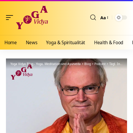
Aa
Größenänderun
Home
News
Yoga & Spiritualität
Health & Food
Yoga Vidya Blog - Yoga, Meditation und Ayurveda
>
Blog
>
Podcast
>
Tägl. Inspiration