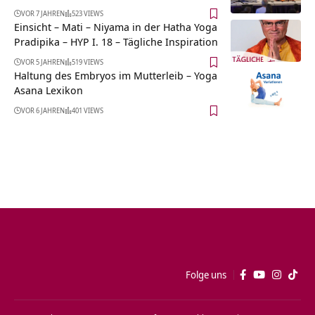
VOR 7 JAHREN
523 VIEWS
Einsicht – Mati – Niyama in der Hatha Yoga
Pradipika – HYP I. 18 – Tägliche Inspiration
VOR 5 JAHREN
519 VIEWS
Haltung des Embryos im Mutterleib – Yoga
Asana Lexikon
VOR 6 JAHREN
401 VIEWS
Folge uns