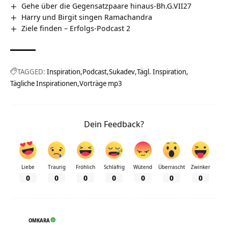
Gehe über die Gegensatzpaare hinaus-Bh.G.VII27
Harry und Birgit singen Ramachandra
Ziele finden – Erfolgs-Podcast 2
TAGGED:
Inspiration
Podcast
Sukadev
Tägl. Inspiration
Tägliche Inspirationen
Vorträge mp3
Dein Feedback?
Liebe
Traurig
Fröhlich
Schläfrig
Wütend
Überrascht
Zwinker
0
0
0
0
0
0
0
OMKARA