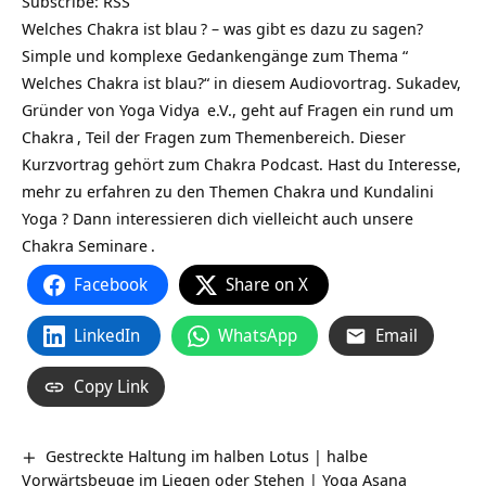
Subscribe:
RSS
Welches Chakra ist blau
? – was gibt es dazu zu sagen?
Simple und komplexe Gedankengänge zum Thema “
Welches Chakra ist blau?“ in diesem Audiovortrag. Sukadev,
Gründer von
Yoga Vidya
e.V., geht auf Fragen ein rund um
Chakra
, Teil der Fragen zum Themenbereich. Dieser
Kurzvortrag gehört zum
Chakra Podcast
. Hast du Interesse,
mehr zu erfahren zu den Themen Chakra und Kundalini
Yoga ? Dann interessieren dich vielleicht auch unsere
Chakra Seminare
.
Facebook
Share on X
LinkedIn
WhatsApp
Email
Copy Link
Gestreckte Haltung im halben Lotus | halbe
Vorwärtsbeuge im Liegen oder Stehen | Yoga Asana