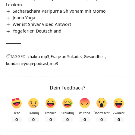
Lexikon
Sacharachara Paripurna Shivoham mit Momo
Jnana Yoga
Wer ist Shiva? Video Antwort
Yogaferien Deutschland
TAGGED:
chakra-mp3
Frage an Sukadev
Gesundheit
kundalini-yoga-podcast
mp3
Dein Feedback?
Liebe
Traurig
Fröhlich
Schläfrig
Wütend
Überrascht
Zwinker
0
0
0
0
0
0
0