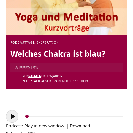
PODCAST
TÄGL. INSPIRATION
Welches Chakra ist blau?
LESEZEIT: 1 MIN
VON
RAFAELA
VOR 6 JAHREN
ZULETZT AKTUALISIERT: 24. NOVEMBER 2019 10:19
Audio-
Player
Podcast:
Play in new window
|
Download