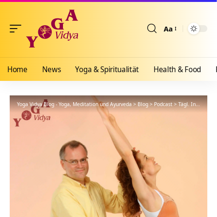
Aa
Größenänderun
Home
News
Yoga & Spiritualität
Health & Food
Yoga Vidya Blog - Yoga, Meditation und Ayurveda
>
Blog
>
Podcast
>
Tägl. Inspiration