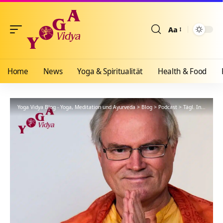
Aa
Größenänderun
Home
News
Yoga & Spiritualität
Health & Food
Yoga Vidya Blog - Yoga, Meditation und Ayurveda
>
Blog
>
Podcast
>
Tägl. Inspiration