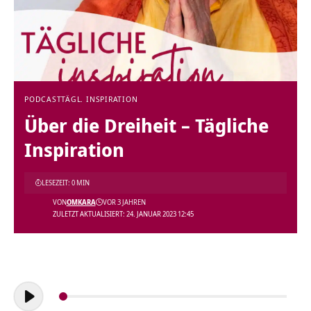
PODCAST
TÄGL. INSPIRATION
Über die Dreiheit – Tägliche
Inspiration
LESEZEIT: 0 MIN
VON
OMKARA
VOR 3 JAHREN
ZULETZT AKTUALISIERT: 24. JANUAR 2023 12:45
Audio-
Player