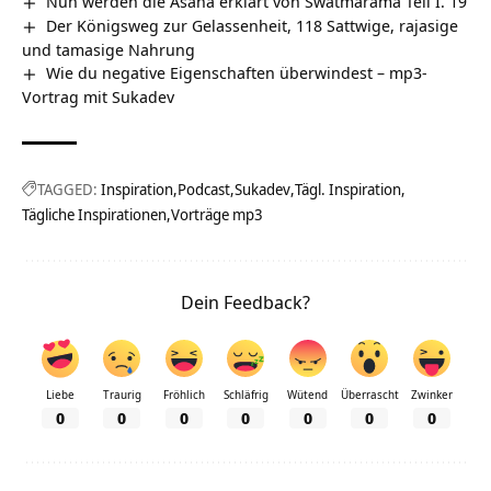
Nun werden die Asana erklärt von Swatmarama Teil I. 19
Der Königsweg zur Gelassenheit, 118 Sattwige, rajasige
und tamasige Nahrung
Wie du negative Eigenschaften überwindest – mp3-
Vortrag mit Sukadev
TAGGED:
Inspiration
Podcast
Sukadev
Tägl. Inspiration
Tägliche Inspirationen
Vorträge mp3
Dein Feedback?
Liebe
Traurig
Fröhlich
Schläfrig
Wütend
Überrascht
Zwinker
0
0
0
0
0
0
0