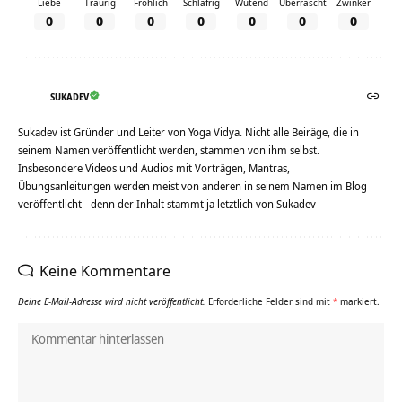
Liebe
Traurig
Fröhlich
Schläfrig
Wütend
Überrascht
Zwinker
0
0
0
0
0
0
0
SUKADEV
Sukadev ist Gründer und Leiter von Yoga Vidya. Nicht alle Beiräge, die in
seinem Namen veröffentlicht werden, stammen von ihm selbst.
Insbesondere Videos und Audios mit Vorträgen, Mantras,
Übungsanleitungen werden meist von anderen in seinem Namen im Blog
veröffentlicht - denn der Inhalt stammt ja letztlich von Sukadev
Keine Kommentare
Deine E-Mail-Adresse wird nicht veröffentlicht.
Erforderliche Felder sind mit
*
markiert.