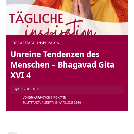
PODCAST
TÄGL. INSPIRATION
Unreine Tendenzen des
Menschen – Bhagavad Gita
XVI 4
LESEZEIT: 0 MIN
VON
OMKARA
VOR 4 MONATEN
ZULETZT AKTUALISIERT: 19. APRIL 2026 05:30