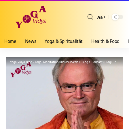
Aa
Größenänderun
Home
News
Yoga & Spiritualität
Health & Food
Yoga Vidya Blog - Yoga, Meditation und Ayurveda
>
Blog
>
Podcast
>
Tägl. Inspiration