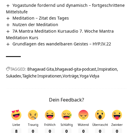
Yogastunde fordernd und dynamisch – fortgeschrittene
Mittelstufe
Meditation – Zitat des Tages
Nutzen der Meditation
7A Mantra Meditation Kursaudio 7. Woche Mantra
Meditation Kurs
Grundlagen des wandelbaren Geistes – HYP.IV.22
TAGGED:
Bhagavad Gita
bhagavad-gita-podcast
Inspiration
Sukadev
Tägliche Inspirationen
Vorträge
Yoga Vidya
Dein Feedback?
Liebe
Traurig
Fröhlich
Schläfrig
Wütend
Überrascht
Zwinker
8
0
0
0
0
0
0