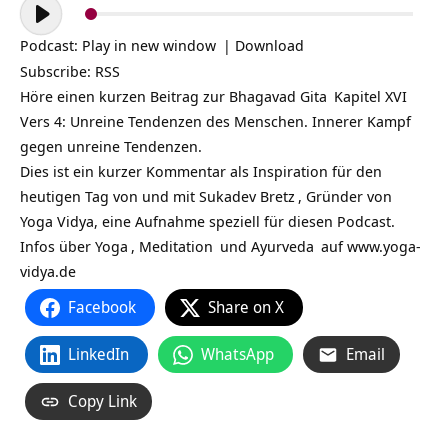
Audio-
Player
Podcast:
Play in new window
|
Download
Subscribe:
RSS
Höre einen kurzen Beitrag zur
Bhagavad Gita
Kapitel XVI
Vers 4: Unreine Tendenzen des Menschen. Innerer Kampf
gegen unreine Tendenzen.
Dies ist ein kurzer Kommentar als Inspiration für den
heutigen Tag von und mit
Sukadev Bretz
, Gründer von
Yoga Vidya, eine Aufnahme speziell für diesen Podcast.
Infos über
Yoga
,
Meditation
und
Ayurveda
auf
www.yoga-
vidya.de
Facebook
Share on X
LinkedIn
WhatsApp
Email
Copy Link