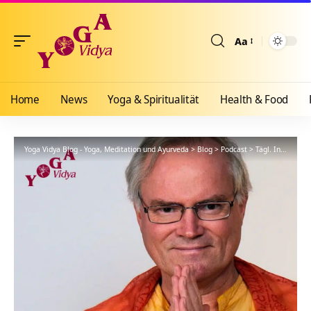
Aa
Größenänderun
Home
News
Yoga & Spiritualität
Health & Food
Yoga Vidya Blog - Yoga, Meditation und Ayurveda
>
Blog
>
Podcast
>
Tägl. Inspiration