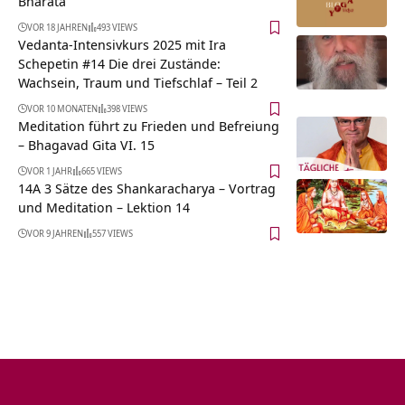
Bharata
VOR 18 JAHREN
493 VIEWS
Vedanta-Intensivkurs 2025 mit Ira
Schepetin #14 Die drei Zustände:
Wachsein, Traum und Tiefschlaf – Teil 2
VOR 10 MONATEN
398 VIEWS
Meditation führt zu Frieden und Befreiung
– Bhagavad Gita VI. 15
VOR 1 JAHR
665 VIEWS
14A 3 Sätze des Shankaracharya – Vortrag
und Meditation – Lektion 14
VOR 9 JAHREN
557 VIEWS