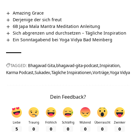
Amazing Grace
Derjenige der sich freut
6B Japa Mala Mantra Meditation Anleitung
Sich abgrenzen und durchsetzen – Tägliche Inspiration
Ein Sonntagabend bei Yoga Vidya Bad Meinberg
TAGGED:
Bhagavad Gita
bhagavad-gita-podcast
Inspiration
Karma Podcast
Sukadev
Tägliche Inspirationen
Vorträge
Yoga Vidya
Dein Feedback?
Liebe
Traurig
Fröhlich
Schläfrig
Wütend
Überrascht
Zwinker
5
0
0
0
0
0
0