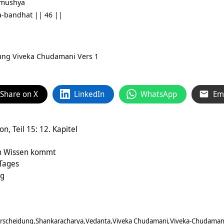
 amushya
a-bandhat || 46 ||
zung
Viveka Chudamani Vers 1
Share on X
LinkedIn
WhatsApp
Em
n, Teil 15: 12. Kapitel
n Wissen kommt
 Tages
ng
erscheidung
Shankaracharya
Vedanta
Viveka Chudamani
Viveka-Chudaman