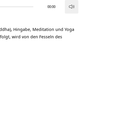
00:00
Pfeiltasten
Hoch/Runter
benutzen,
addha), Hingabe, Meditation und Yoga
um
folgt, wird von den Fesseln des
die
Lautstärke
zu
regeln.