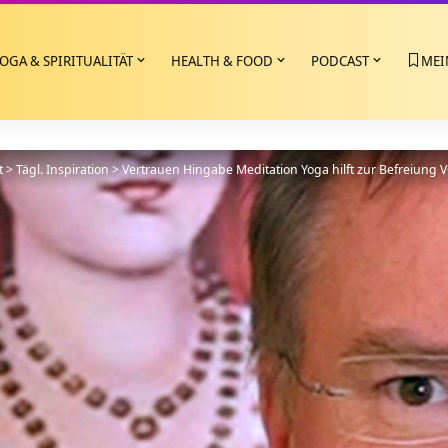
OGA & SPIRITUALITÄT
HEALTH & FOOD
PODCAST
MEI
t
>
Tägl. Inspiration
>
Vertrauen Hingabe Meditation Yoga hilft zur Befreiung 