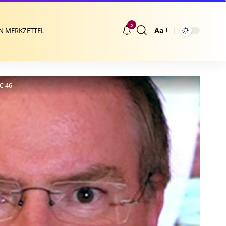
5
Aa
N MERKZETTEL
Größenänderung
VC 46