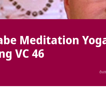
abe Meditation Yog
ung VC 46
LES