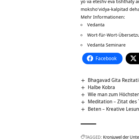
yo va eteshv eva tishthaty
moksho’vidya-kalpitad deh
Mehr Informationen:
Vedanta
Wort-für-Wort-Überset
Vedanta Seminare
Facebook
Bhagavad Gita Rezitatio
Halbe Kobra
Wie man zum Höchste
Meditation – Zitat des
Beten – Kreative Lesu
TAGGED:
Kronjuwel der Unt