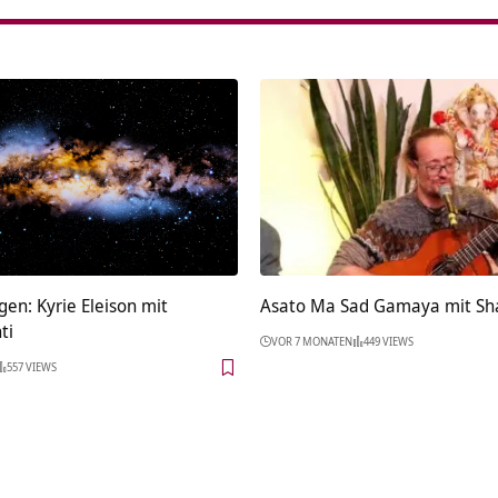
en: Kyrie Eleison mit
Asato Ma Sad Gamaya mit Sh
ti
VOR 7 MONATEN
449 VIEWS
557 VIEWS