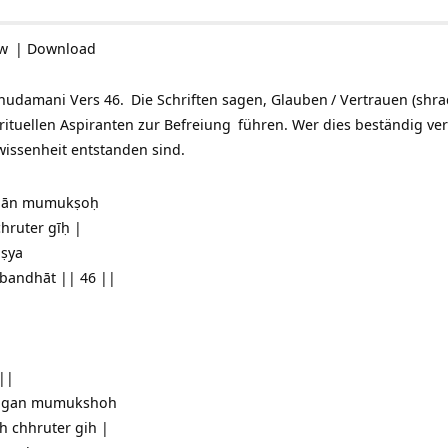
ow
|
Download
 Chudamani Vers 46.
Die Schriften sagen,
Glauben
/ Vertrauen (shr
irituellen Aspiranten zur
Befreiung
führen. Wer dies beständig ver
wissenheit entstanden sind.
ogān mumukṣoḥ
hruter gīḥ |
uṣya
-bandhāt || 46 ||
 ||
yogan mumukshoh
h chhruter gih |