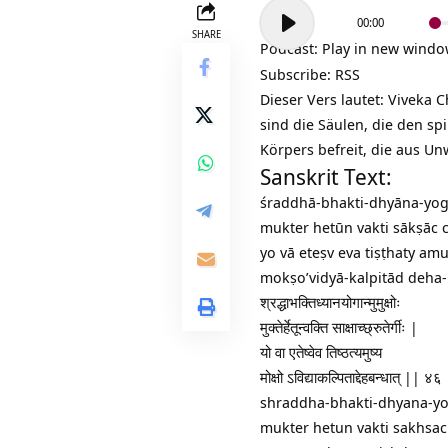
Audio-
00:00
Player
SHARE
Podcast:
Play in new wind
Subscribe:
RSS
Dieser Vers lautet: Viveka
sind die Säulen, die den sp
Körpers befreit, die aus Un
Sanskrit Text:
śraddhā-bhakti-dhyāna-y
mukter hetūn vakti sākṣāc c
yo vā eteṣv eva tiṣṭhaty am
mokṣo’vidyā-kalpitād deha
श्रद्धाभक्तिध्यानयोगान्मुमुक्षोः
मुक्तेर्हेतून्वक्ति साक्षाच्छ्रुतेर्गीः |
यो वा एतेष्वेव तिष्ठत्यमुष्य
मोक्षो ऽविद्याकल्पिताद्देहबन्धात् || ४६
shraddha-bhakti-dhyana-
mukter hetun vakti sakhsac