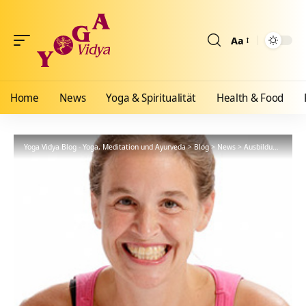
Aa
Größenänderun
Home
News
Yoga & Spiritualität
Health & Food
Yoga Vidya Blog - Yoga, Meditation und Ayurveda
>
Blog
>
News
>
Ausbildungen
>
Vi