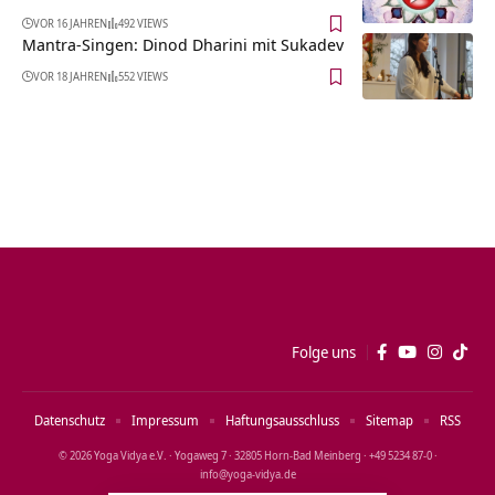
VOR 16 JAHREN
492 VIEWS
Mantra-Singen: Dinod Dharini mit Sukadev
VOR 18 JAHREN
552 VIEWS
Folge uns
Datenschutz
Impressum
Haftungsausschluss
Sitemap
RSS
© 2026 Yoga Vidya e.V. · Yogaweg 7 · 32805 Horn‑Bad Meinberg · +49 5234 87‑0 ·
info@yoga‑vidya.de