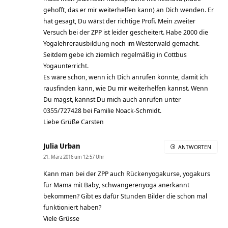
gehofft, das er mir weiterhelfen kann) an Dich wenden. Er
hat gesagt, Du wärst der richtige Profi. Mein zweiter
Versuch bei der ZPP ist leider gescheitert. Habe 2000 die
Yogalehrerausbildung noch im Westerwald gemacht.
Seitdem gebe ich ziemlich regelmäßig in Cottbus
Yogaunterricht.
Es wäre schön, wenn ich Dich anrufen könnte, damit ich
rausfinden kann, wie Du mir weiterhelfen kannst. Wenn
Du magst, kannst Du mich auch anrufen unter
0355/727428 bei Familie Noack-Schmidt.
Liebe Grüße Carsten
Julia Urban
ANTWORTEN
21. März 2016 um 12:57 Uhr
Kann man bei der ZPP auch Rückenyogakurse, yogakurs
für Mama mit Baby, schwangerenyoga anerkannt
bekommen? Gibt es dafür Stunden Bilder die schon mal
funktioniert haben?
Viele Grüsse