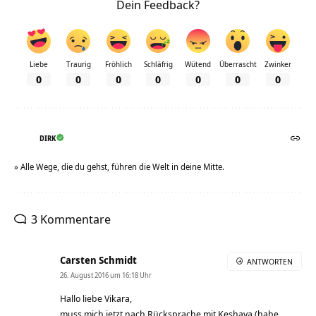
Dein Feedback?
Liebe
Traurig
Fröhlich
Schläfrig
Wütend
Überrascht
Zwinker
0
0
0
0
0
0
0
DIRK
» Alle Wege, die du gehst, führen die Welt in deine Mitte.
3 Kommentare
Carsten Schmidt
ANTWORTEN
26. August 2016 um 16:18 Uhr
Hallo liebe Vikara,
muss mich jetzt nach Rücksprache mit Keshava (habe