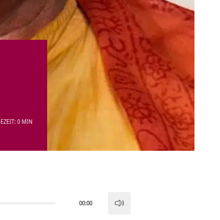
EZEIT: 0 MIN
00:00
Pfeiltasten