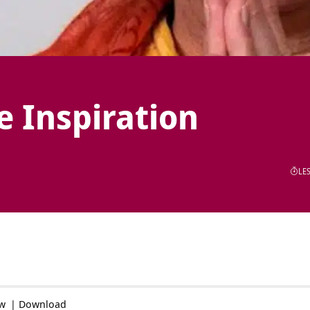
e Inspiration
LES
ow
|
Download