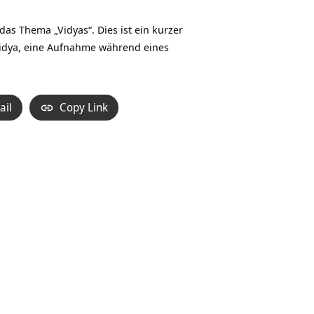
Hoch/Runter
benutzen,
s Thema „Vidyas“. Dies ist ein kurzer
um
Vidya, eine Aufnahme während eines
die
Lautstärke
zu
ail
Copy Link
regeln.