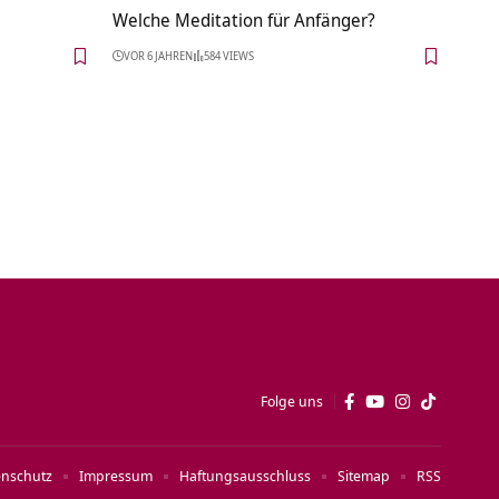
Welche Meditation für Anfänger?
VOR 6 JAHREN
584 VIEWS
Folge uns
enschutz
Impressum
Haftungsausschluss
Sitemap
RSS