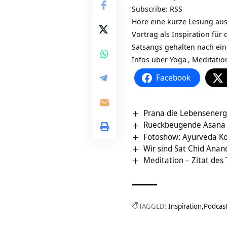
Subscribe:
RSS
Höre eine kurze Lesung aus
Vortrag als Inspiration fü
Satsangs gehalten nach ei
Infos über
Yoga
,
Meditatio
Facebook
Prana die Lebensenergie
Rueckbeugende Asana 
Fotoshow: Ayurveda K
Wir sind Sat Chid Anan
Meditation – Zitat des
TAGGED:
Inspiration
Podcas