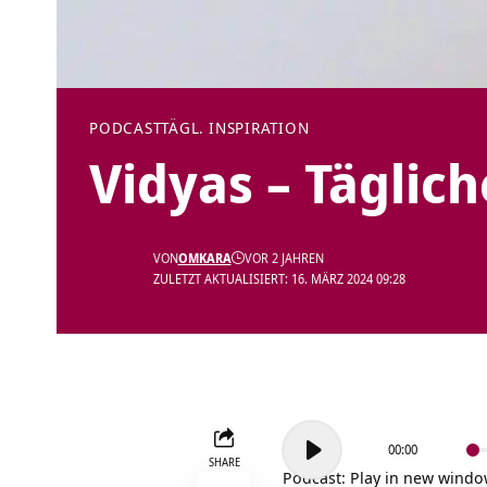
PODCAST
TÄGL. INSPIRATION
Vidyas – Täglich
VON
OMKARA
VOR 2 JAHREN
ZULETZT AKTUALISIERT: 16. MÄRZ 2024 09:28
Audio-
00:00
Player
SHARE
Podcast:
Play in new wind