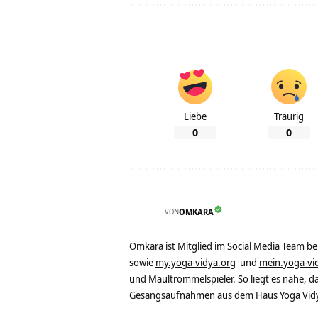
Liebe
Traurig
0
0
VON
OMKARA
Omkara ist Mitglied im Social Media Team b
sowie
my.yoga-vidya.org
und
mein.yoga-vi
und Maultrommelspieler. So liegt es nahe, 
Gesangsaufnahmen aus dem Haus Yoga Vidya