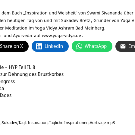
 dem Buch „Inspiration und Weisheit“ von Swami Sivananda über da
r den heutigen Tag von und mit
Sukadev Bretz
, Gründer von Yoga 
ner Meditation im Yoga Vidya Ashram Bad Meinberg.
n
und
Ayurveda
auf
www.yoga-vidya.de
.
Share on X
LinkedIn
WhatsApp
Em
 – HYP Teil II. 8
zur Dehnung des Brustkorbes
ongress
da
 Tages
t
Sukadev
Tägl. Inspiration
Tägliche Inspirationen
Vorträge mp3