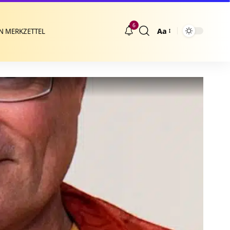
6
Aa
N MERKZETTEL
Größenänderung