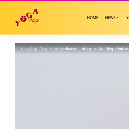
HOME
NEWS
Y
Yoga Vidya Blog - Yoga, Meditation und Ayurveda
>
Blog
>
Podcas