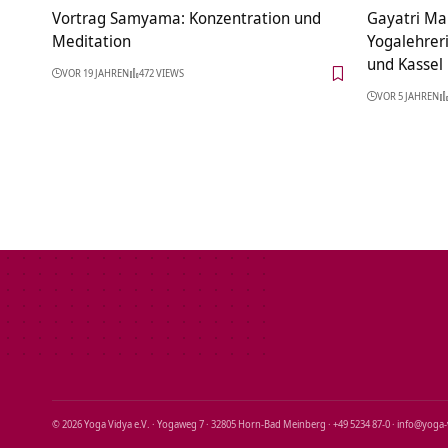
Vortrag Samyama: Konzentration und
Gayatri Ma
Meditation
Yogalehrer
und Kassel
VOR 19 JAHREN
472 VIEWS
VOR 5 JAHREN
© 2026 Yoga Vidya e.V. · Yogaweg 7 · 32805 Horn‑Bad Meinberg · +49 5234 87‑0 · info@yoga