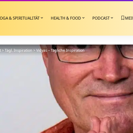
OGA & SPIRITUALITÄT
HEALTH & FOOD
PODCAST
MEI
t
>
Tägl. Inspiration
>
Vidyas – Tägliche Inspiration