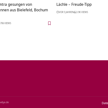
ntra gesungen von
Lächle – Freude-Tipp
innen aus Bielefeld, Bochum
VOR 5 JAHREN
3.9K VIEWS
706 VIEWS
‑vidya.de
Dat