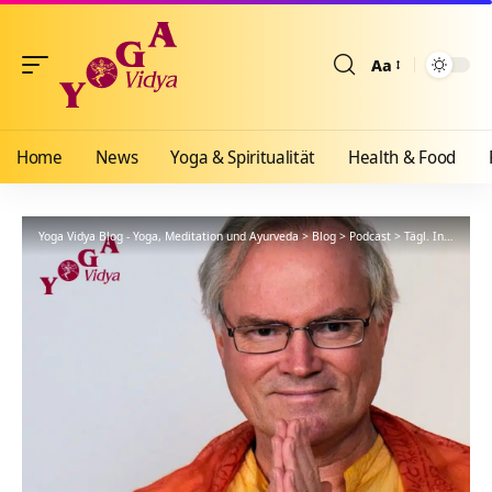
Aa
Größenänderun
Home
News
Yoga & Spiritualität
Health & Food
Yoga Vidya Blog - Yoga, Meditation und Ayurveda
>
Blog
>
Podcast
>
Tägl. Inspiration