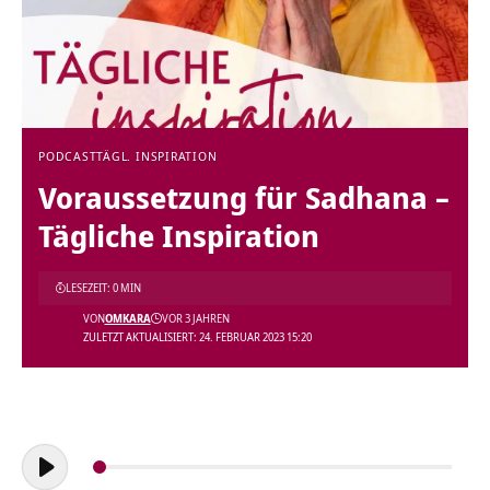
PODCAST
TÄGL. INSPIRATION
Voraussetzung für Sadhana –
Tägliche Inspiration
LESEZEIT: 0 MIN
VON
OMKARA
VOR 3 JAHREN
ZULETZT AKTUALISIERT: 24. FEBRUAR 2023 15:20
Audio-
Player