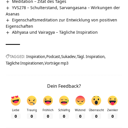
Meditation – Zitat des Tages
YVS278 – Schulterstand, Sarvangasana – Wirkungen der
Asanas
Eigenschaftsmeditation zur Entwicklung von positiven
Eigenschaften
Abhyasa und Vairagya – Tägliche Inspiration
TAGGED:
Inspiration
Podcast
Sukadev
Tägl. Inspiration
Tägliche Inspirationen
Vorträge mp3
Dein Feedback?
Liebe
Traurig
Fröhlich
Schläfrig
Wütend
Überrascht
Zwinker
0
0
0
0
0
0
0