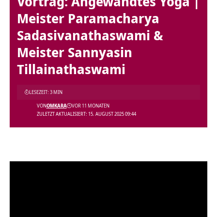
Vortrag: Angewandtes Yoga |
Meister Paramacharya
Sadasivanathaswami &
Meister Sannyasin
Tillainathaswami
LESEZEIT: 3 MIN
VON
OMKARA
VOR 11 MONATEN
ZULETZT AKTUALISIERT: 15. AUGUST 2025 09:44