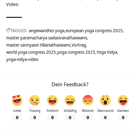
Video
TAGGED:
angewandtes yoga
european yoga congress 2025
master paramacharya sadasivanathaswami
master sannyasin tillainathaswami
Vortrag
world yoga congress 2025
yoga congress 2025
Yoga Vidya
yoga-vidya-video
Dein Feedback?
Liebe
Traurig
Fröhlich
Schläfrig
Wütend
Überrascht
Zwinker
0
0
0
0
0
0
0