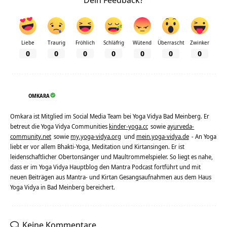
Liebe
Traurig
Fröhlich
Schläfrig
Wütend
Überrascht
Zwinker
0
0
0
0
0
0
0
OMKARA
Omkara ist Mitglied im Social Media Team bei Yoga Vidya Bad Meinberg. Er
betreut die Yoga Vidya Communities
kinder-yoga.cc
sowie
ayurveda-
community.net
sowie
my.yoga-vidya.org
und
mein.yoga-vidya.de
- An Yoga
liebt er vor allem Bhakti-Yoga, Meditation und Kirtansingen. Er ist
leidenschaftlicher Obertonsänger und Maultrommelspieler. So liegt es nahe,
dass er im Yoga Vidya Hauptblog den Mantra Podcast fortführt und mit
neuen Beiträgen aus Mantra- und Kirtan Gesangsaufnahmen aus dem Haus
Yoga Vidya in Bad Meinberg bereichert.
Keine Kommentare