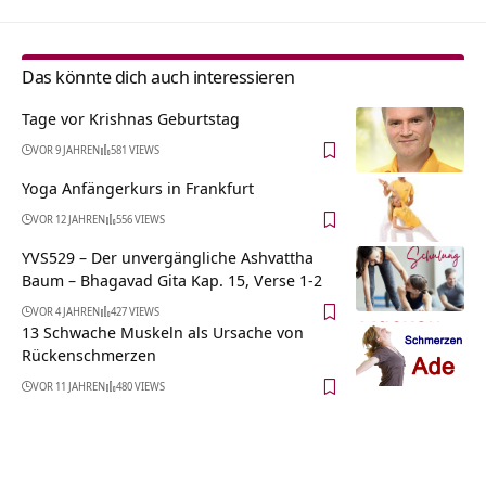
Das könnte dich auch interessieren
Tage vor Krishnas Geburtstag
VOR 9 JAHREN
581 VIEWS
Yoga Anfängerkurs in Frankfurt
VOR 12 JAHREN
556 VIEWS
YVS529 – Der unvergängliche Ashvattha
Baum – Bhagavad Gita Kap. 15, Verse 1-2
VOR 4 JAHREN
427 VIEWS
13 Schwache Muskeln als Ursache von
Rückenschmerzen
VOR 11 JAHREN
480 VIEWS