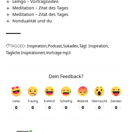
Lemgo‏‎ – Vortragsvideo
Meditation – Zitat des Tages
Meditation – Zitat des Tages
Nondualität und du
TAGGED:
Inspiration
Podcast
Sukadev
Tägl. Inspiration
Tägliche Inspirationen
Vorträge mp3
Dein Feedback?
Liebe
Traurig
Fröhlich
Schläfrig
Wütend
Überrascht
Zwinker
0
0
0
0
0
0
0