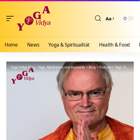
Aa
Größenänderun
Home
News
Yoga & Spiritualität
Health & Food
Yoga Vidya Blog - Yoga, Meditation und Ayurveda
>
Blog
>
Podcast
>
Tägl. Inspiration