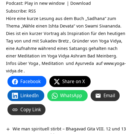
Podcast:
Play in new window
|
Download
Subscribe:
RSS
Höre eine kurze Lesung aus dem Buch „Sadhana“ zum
Thema „Wähle einen Ishta Devata“ von Swami Sivananda.
Dies ist ein kurzer Vortrag als Inspiration für den heutigen
Tag von und mit
Sukadev Bretz
, Gründer von Yoga Vidya,
eine Aufnahme während eines Satsangs gehalten nach
einer Meditation im Yoga Vidya Ashram Bad Meinberg.
Infos über
Yoga
,
Meditation
und
Ayurveda
auf
www.yoga-
vidya.de
.
Facebook
Share on X
LinkedIn
WhatsApp
Email
Copy Link
Wie man spirituell stirbt – Bhagavad Gita VIII. 12 und 13