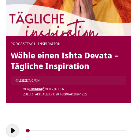
PODCAST
TÄGL. INSPIRATION
Wähle einen Ishta Devata –
Tägliche Inspiration
LESEZEIT: 0 MIN
VON
OMKARA
VOR 2 JAHREN
ZULETZT AKTUALISIERT: 20. FEBRUAR 2024 19:29
Audio-
Player