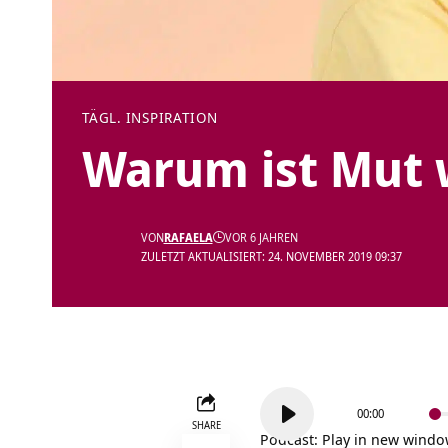
TÄGL. INSPIRATION
Warum ist Mut 
VON
RAFAELA
VOR 6 JAHREN
ZULETZT AKTUALISIERT: 24. NOVEMBER 2019 09:37
Audio-
00:00
Player
SHARE
Podcast:
Play in new wind