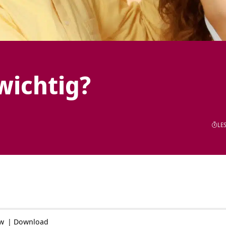
wichtig?
LES
ow
|
Download