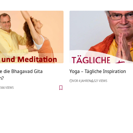
 die Bhagavad Gita
Yoga – Tägliche Inspiration
n?
VOR 4 JAHREN
521 VIEWS
566 VIEWS