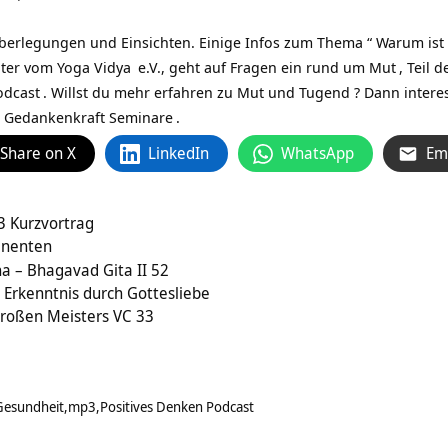
Überlegungen und Einsichten. Einige Infos zum Thema “ Warum ist
iter vom
Yoga Vidya
e.V., geht auf Fragen ein rund um
Mut
, Teil 
odcast
. Willst du mehr erfahren zu Mut und Tugend ? Dann interes
d Gedankenkraft Seminare
.
Share on X
LinkedIn
WhatsApp
Em
3 Kurzvortrag
anenten
a – Bhagavad Gita II 52
 Erkenntnis durch Gottesliebe
großen Meisters VC 33
Gesundheit
mp3
Positives Denken Podcast