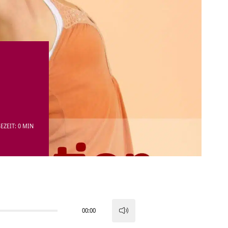
EZEIT: 0 MIN
00:00
Pfeiltasten