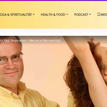
OGA & SPIRITUALITÄT
HEALTH & FOOD
PODCAST
MEI
t
>
Tägl. Inspiration
>
Warum ist Mut wichtig?