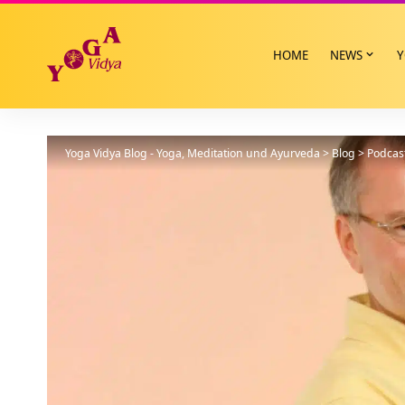
HOME
NEWS
Y
Yoga Vidya Blog - Yoga, Meditation und Ayurveda
>
Blog
>
Podcas