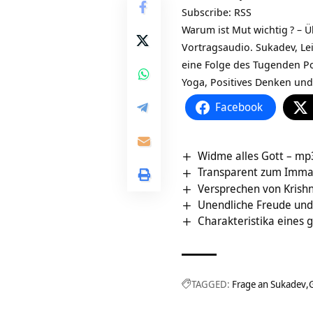
Subscribe:
RSS
Warum ist Mut wichtig
? – 
Vortragsaudio. Sukadev, Le
eine Folge des
Tugenden P
Yoga, Positives Denken un
Facebook
Widme alles Gott – mp
Transparent zum Imm
Versprechen von Krishn
Unendliche Freude und
Charakteristika eines 
TAGGED:
Frage an Sukadev