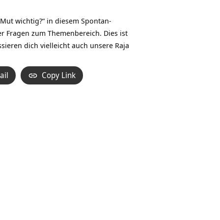
Hoch/Runter
benutzen,
 Mut wichtig?“ in diesem Spontan-
um
der Fragen zum Themenbereich. Dies ist
die
sieren dich vielleicht auch unsere
Raja
Lautstärke
zu
ail
Copy Link
regeln.