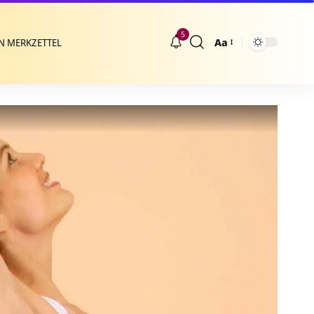
5
Aa
N MERKZETTEL
Größenänderung