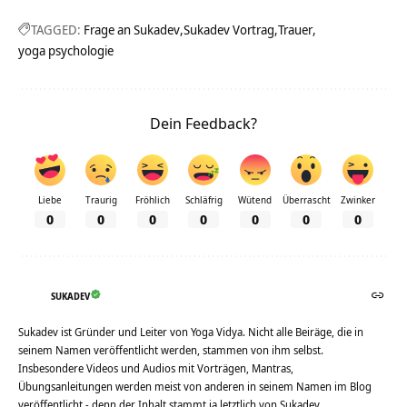
TAGGED:
Frage an Sukadev
Sukadev Vortrag
Trauer
yoga psychologie
Dein Feedback?
Liebe
Traurig
Fröhlich
Schläfrig
Wütend
Überrascht
Zwinker
0
0
0
0
0
0
0
SUKADEV
Sukadev ist Gründer und Leiter von Yoga Vidya. Nicht alle Beiräge, die in
seinem Namen veröffentlicht werden, stammen von ihm selbst.
Insbesondere Videos und Audios mit Vorträgen, Mantras,
Übungsanleitungen werden meist von anderen in seinem Namen im Blog
veröffentlicht - denn der Inhalt stammt ja letztlich von Sukadev