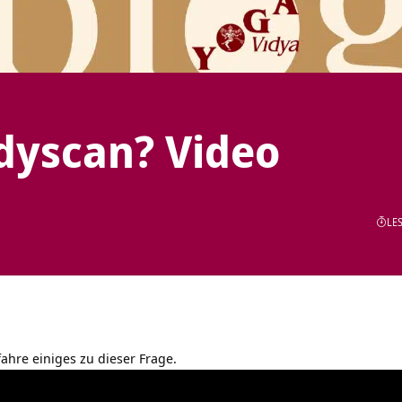
dyscan? Video
LES
fahre einiges zu dieser Frage.