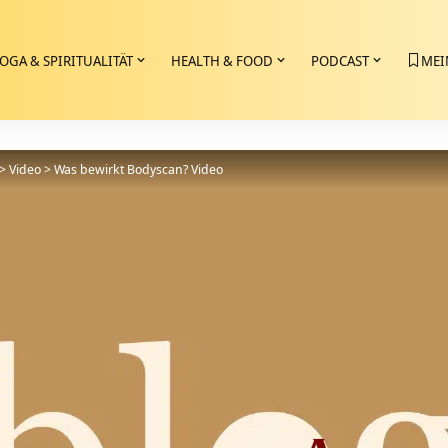
OGA & SPIRITUALITÄT
HEALTH & FOOD
PODCAST
MEI
>
Video
>
Was bewirkt Bodyscan? Video