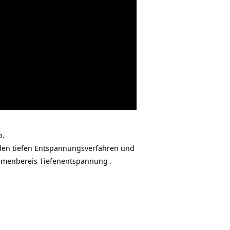
o.
den tiefen Entspannungsverfahren und
hemenbereis
Tiefenentspannung
.