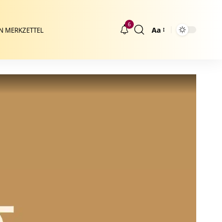
6
Aa
N MERKZETTEL
Größenänderung