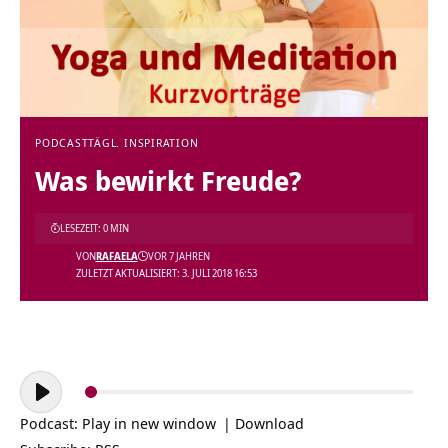
PODCAST
TÄGL. INSPIRATION
Was bewirkt Freude?
LESEZEIT: 0 MIN
VON
RAFAELA
VOR 7 JAHREN
ZULETZT AKTUALISIERT: 3. JULI 2018 16:53
Audio-
Player
Podcast:
Play in new window
|
Download