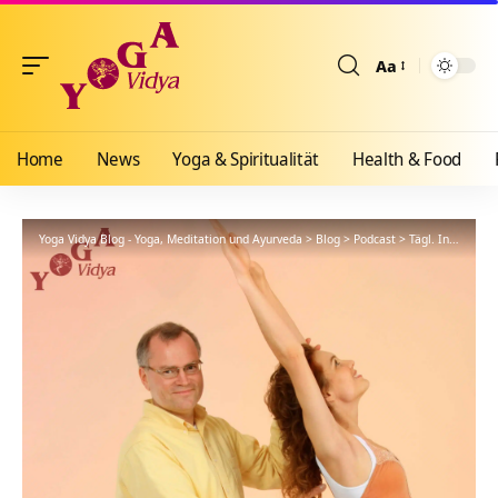
Aa
Größenänderun
Home
News
Yoga & Spiritualität
Health & Food
Yoga Vidya Blog - Yoga, Meditation und Ayurveda
>
Blog
>
Podcast
>
Tägl. Inspiration