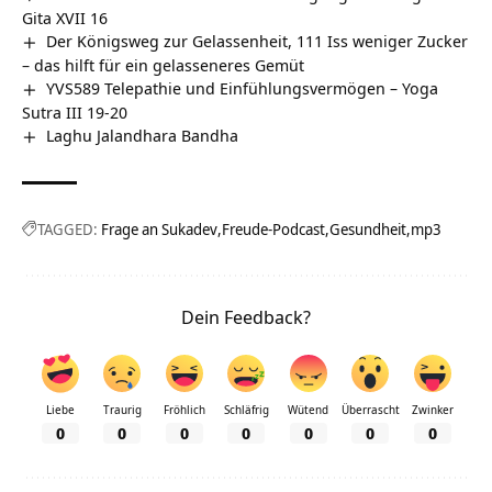
Gita XVII 16
Der Königsweg zur Gelassenheit, 111 Iss weniger Zucker
– das hilft für ein gelasseneres Gemüt
YVS589 Telepathie und Einfühlungsvermögen – Yoga
Sutra III 19-20
Laghu Jalandhara Bandha
TAGGED:
Frage an Sukadev
Freude-Podcast
Gesundheit
mp3
Dein Feedback?
Liebe
Traurig
Fröhlich
Schläfrig
Wütend
Überrascht
Zwinker
0
0
0
0
0
0
0