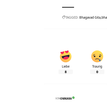
TAGGED:
Bhagavad Gita
bha
Liebe
Traurig
8
0
VON
OMKARA