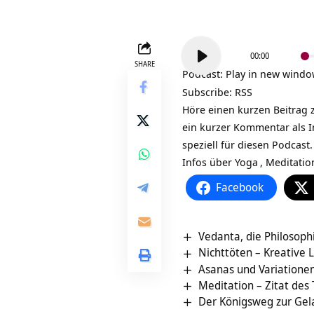
Audio-
00:00
Player
SHARE
Podcast:
Play in new wind
Subscribe:
RSS
Höre einen kurzen Beitrag 
ein kurzer Kommentar als I
speziell für diesen Podcast.
Infos über
Yoga
,
Meditatio
Facebook
Vedanta, die Philosop
Nichttöten – Kreative 
Asanas und Variationen
Meditation – Zitat des
Der Königsweg zur Gel