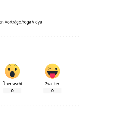
en
Vorträge
Yoga Vidya
Überrascht
Zwinker
0
0