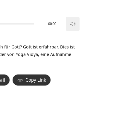
00:00
Pfeiltasten
Hoch/Runter
benutzen,
 für Gott? Gott ist erfahrbar. Dies ist
um
der von Yoga Vidya, eine Aufnahme
die
Lautstärke
zu
ail
Copy Link
regeln.