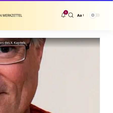
6
Aa
N MERKZETTEL
Größenänderung
rs des X. Kapitels