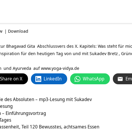
ow
|
Download
zur
Bhagavad Gita
Abschlussvers des X. Kapitels: Was steht für mich
nspiration für den heutigen Tag von und mit
Sukadev Bretz
, Grün
n
und
Ayurveda
auf
www.yoga-vidya.de
Share on X
LinkedIn
WhatsApp
Em
hie des Absoluten – mp3-Lesung mit Sukadev
Lesung
 – Einführungsvortrag
 Tages
assenheit, Teil 120 Bewusstes, achtsames Essen