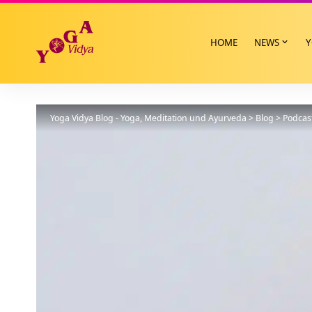
HOME
NEWS
Y
Yoga Vidya Blog - Yoga, Meditation und Ayurveda
>
Blog
>
Podcas