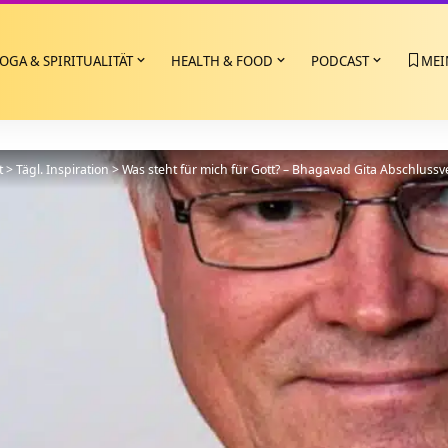
OGA & SPIRITUALITÄT
HEALTH & FOOD
PODCAST
MEI
t
>
Tägl. Inspiration
>
Was steht für mich für Gott? – Bhagavad Gita Abschlussve