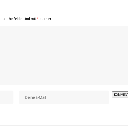
r
rderliche Felder sind mit
*
markiert.
Alterna