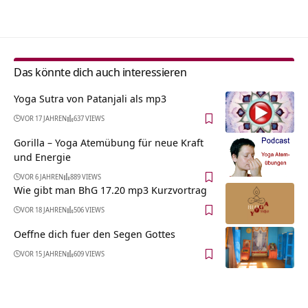
Alternative:
Das könnte dich auch interessieren
Yoga Sutra von Patanjali als mp3
VOR 17 JAHREN
637 VIEWS
Gorilla – Yoga Atemübung für neue Kraft
und Energie
VOR 6 JAHREN
889 VIEWS
Wie gibt man BhG 17.20 mp3 Kurzvortrag
VOR 18 JAHREN
506 VIEWS
Oeffne dich fuer den Segen Gottes
VOR 15 JAHREN
609 VIEWS