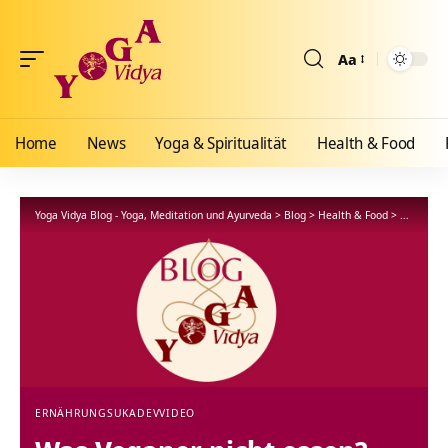
Aa
Größenänderun
Home
News
Yoga & Spiritualität
Health & Food
Yoga Vidya Blog - Yoga, Meditation und Ayurveda
>
Blog
>
Health & Food
>
Ernährun
ERNÄHRUNG
SUKADEV
VIDEO