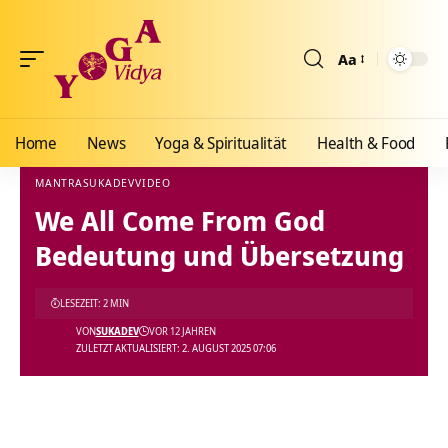
Aa
Größenänderun
Home
News
Yoga & Spiritualität
Health & Food
MANTRA
SUKADEV
VIDEO
We All Come From God
Yoga Vidya Blog - Yoga, Meditation und Ayurveda
>
Blog
>
Podcast
>
Mantra
>
We Al
Bedeutung und Übersetzung
LESEZEIT: 2 MIN
VON
SUKADEV
VOR 12 JAHREN
ZULETZT AKTUALISIERT: 2. AUGUST 2025 07:06