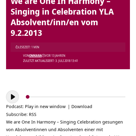
We are One In Harmony –
Singing in Celebration YLA
Absolvent/inn/en vom
9.2.2013
LESEZEIT: 1 MIN
VON
OMKARA
VOR 13 JAHREN
ZULETZT AKTUALISIERT: 3. JULI 2018 13:41
Audio-
Player
Podcast:
Play in new window
|
Download
Subscribe:
RSS
We are One In Harmony – Singing Celebration gesungen
von Absolventinnen und Absolventen einer mit