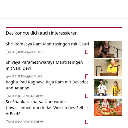
Alternative:
Das könnte dich auch interessieren
Shri Ram Jaya Ram Mantrasingen mit Gauri
VOR 9 JAHREN
430 VIEWS
Shivaya Parameshwaraya Mantrasingen
mit Vani Devi
VOR 9 JAHREN
657 VIEWS
Raghu Pati Raghava Raja Ram mit Devadas
und Ananadi
VOR 11 JAHREN
426 VIEWS
Sri-Shankaracharya Überwinde
Unwissenheit durch das Wissen des Selbst-
AtBo 46
VOR 10 JAHREN
578 VIEWS