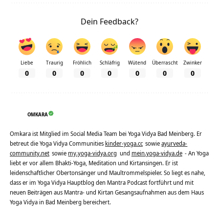
Dein Feedback?
Liebe
Traurig
Fröhlich
Schläfrig
Wütend
Überrascht
Zwinker
0
0
0
0
0
0
0
OMKARA
Omkara ist Mitglied im Social Media Team bei Yoga Vidya Bad Meinberg. Er
betreut die Yoga Vidya Communities
kinder-yoga.cc
sowie
ayurveda-
community.net
sowie
my.yoga-vidya.org
und
mein.yoga-vidya.de
- An Yoga
liebt er vor allem Bhakti-Yoga, Meditation und Kirtansingen. Er ist
leidenschaftlicher Obertonsänger und Maultrommelspieler. So liegt es nahe,
dass er im Yoga Vidya Hauptblog den Mantra Podcast fortführt und mit
neuen Beiträgen aus Mantra- und Kirtan Gesangsaufnahmen aus dem Haus
Yoga Vidya in Bad Meinberg bereichert.