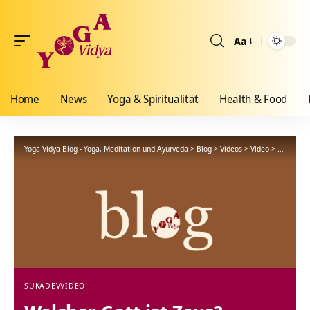
Aa
Größenänderun
Home
News
Yoga & Spiritualität
Health & Food
Yoga Vidya Blog - Yoga, Meditation und Ayurveda
>
Blog
>
Videos
>
Video
>
Welcher G
SUKADEV
VIDEO