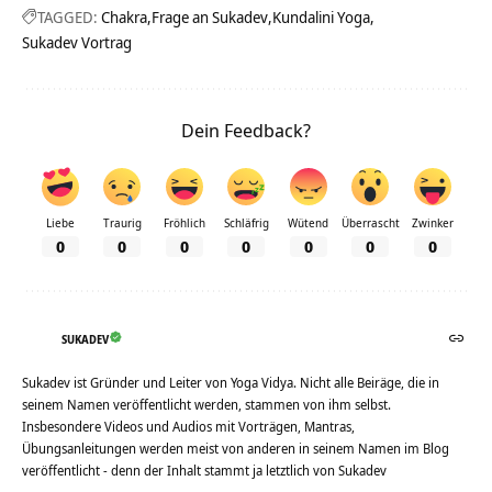
TAGGED:
Chakra
Frage an Sukadev
Kundalini Yoga
Sukadev Vortrag
Dein Feedback?
Liebe
Traurig
Fröhlich
Schläfrig
Wütend
Überrascht
Zwinker
0
0
0
0
0
0
0
SUKADEV
Sukadev ist Gründer und Leiter von Yoga Vidya. Nicht alle Beiräge, die in
seinem Namen veröffentlicht werden, stammen von ihm selbst.
Insbesondere Videos und Audios mit Vorträgen, Mantras,
Übungsanleitungen werden meist von anderen in seinem Namen im Blog
veröffentlicht - denn der Inhalt stammt ja letztlich von Sukadev