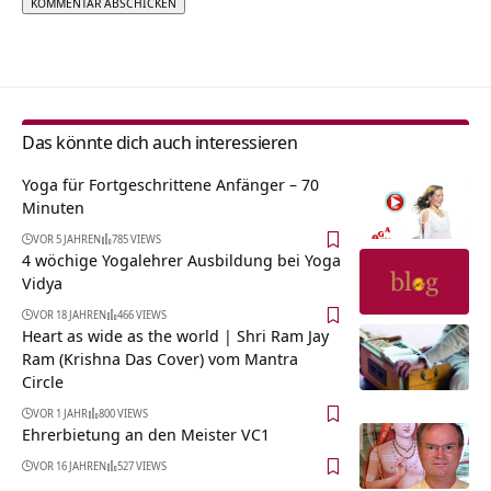
Alternative:
Das könnte dich auch interessieren
Yoga für Fortgeschrittene Anfänger – 70
Minuten
VOR 5 JAHREN
785 VIEWS
4 wöchige Yogalehrer Ausbildung bei Yoga
Vidya
VOR 18 JAHREN
466 VIEWS
Heart as wide as the world | Shri Ram Jay
Ram (Krishna Das Cover) vom Mantra
Circle
VOR 1 JAHR
800 VIEWS
Ehrerbietung an den Meister VC1
VOR 16 JAHREN
527 VIEWS