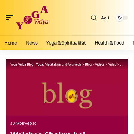
Aa
Größenänderun
Home
News
Yoga & Spiritualität
Health & Food
Yoga Vidya Blog - Yoga, Meditation und Ayurveda
>
Blog
>
Videos
>
Video
>
Welches C
SUKADEV
VIDEO