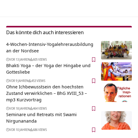
Alternative:
Das könnte dich auch interessieren
4-Wochen-Intensiv-Yogalehrerausbildung
an der Nordsee
VOR 13 JAHREN
605 VIEWS
Bhakti Yoga – der Yoga der Hingabe und
Gottesliebe
VOR 9 JAHREN
453 VIEWS
Ohne Ichbewusstsein den hoechsten
Zustand verwirklichen – BhG XVIII_53 –
mp3 Kurzvortrag
VOR 18 JAHREN
464 VIEWS
Seminare und Retreats mit Swami
Nirgunananda
VOR 10 JAHREN
686 VIEWS