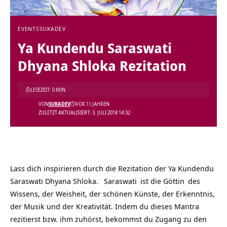
EVENTS
SUKADEV
Ya Kundendu Saraswati
Dhyana Shloka Rezitation
LESEZEIT: 0 MIN
VON
SUKADEV
VOR 11 JAHREN
ZULETZT AKTUALISIERT: 3. JULI 2018 14:32
Lass dich inspirieren durch die Rezitation der
Ya Kundendu
Saraswati Dhyana Shloka.
Saraswati
ist die
Göttin
des
Wissens, der Weisheit, der schönen Künste, der Erkenntnis,
der Musik und der Kreativität. Indem du dieses Mantra
rezitierst bzw. ihm zuhörst, bekommst du Zugang zu den