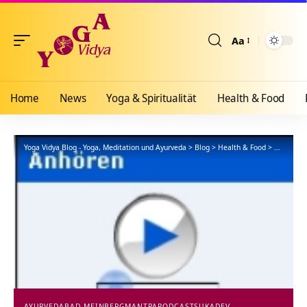
Aa
Größenänderun
Home
News
Yoga & Spiritualität
Health & Food
Yoga Vidya Blog - Yoga, Meditation und Ayurveda
>
Blog
>
Health & Food
>
Ayurveda
AYURVEDA
BAD MEINBERG
MANTRA
PODCAST
SUKADEV