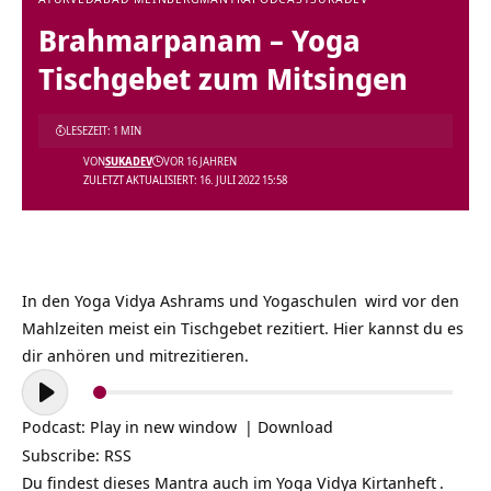
Brahmarpanam – Yoga
Tischgebet zum Mitsingen
LESEZEIT: 1 MIN
VON
SUKADEV
VOR 16 JAHREN
ZULETZT AKTUALISIERT: 16. JULI 2022 15:58
In den Yoga Vidya Ashrams und
Yogaschulen
wird vor den
Mahlzeiten meist ein Tischgebet rezitiert. Hier kannst du es
dir anhören und mitrezitieren.
Audio-
Player
Podcast:
Play in new window
|
Download
Subscribe:
RSS
Du findest dieses Mantra auch im Yoga Vidya
Kirtanheft
.