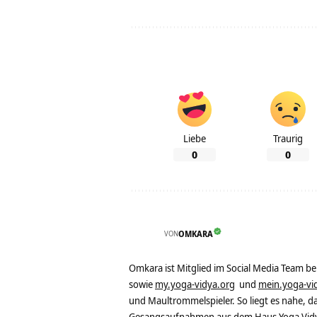
Liebe
Traurig
0
0
VON
OMKARA
Omkara ist Mitglied im Social Media Team b
sowie
my.yoga-vidya.org
und
mein.yoga-vi
und Maultrommelspieler. So liegt es nahe, 
Gesangsaufnahmen aus dem Haus Yoga Vidya