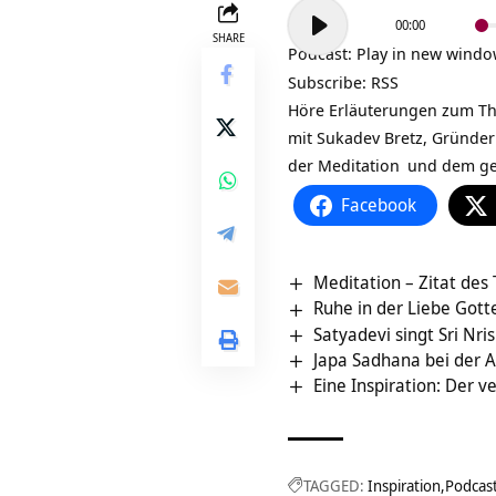
Audio-
00:00
Player
SHARE
Podcast:
Play in new wind
Subscribe:
RSS
Höre Erläuterungen zum Them
mit Sukadev Bretz, Gründe
der
Meditation
und dem ge
Facebook
Meditation – Zitat des
Ruhe in der Liebe Gott
Satyadevi singt Sri Nri
Japa Sadhana bei der A
Eine Inspiration: Der 
TAGGED:
Inspiration
Podcas