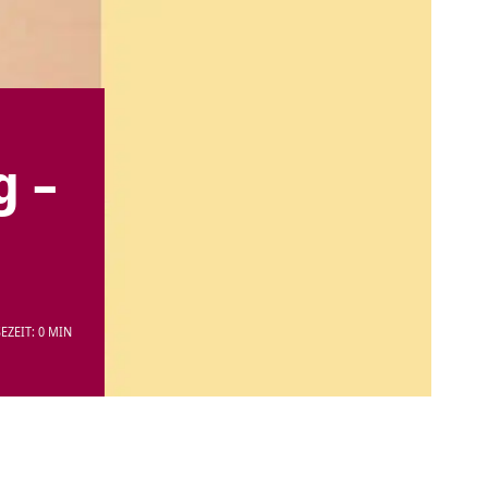
g –
EZEIT: 0 MIN