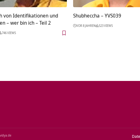
h von Identifikationen und
Shubheccha – YVS039
n – wer bin ich – Teil 2
VOR 8 JAHREN
523 VIEWS
746 VIEWS
‑vidya.de
Dat