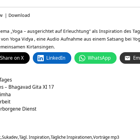
ow
|
Download
a „Yoga – ausgerichtet auf Erleuchtung“ als Inspiration des Tage
r von
Yoga Vidya
, eine Audio Aufnahme aus einem Satsang bei
Yog
meinsamen Kirtansingen.
Share on X
LinkedIn
WhatsApp
Em
 Tages
es – Bhagavad Gita XI 17
simha
rbeit
verborgene Dienst
t
Sukadev
Tägl. Inspiration
Tägliche Inspirationen
Vorträge mp3