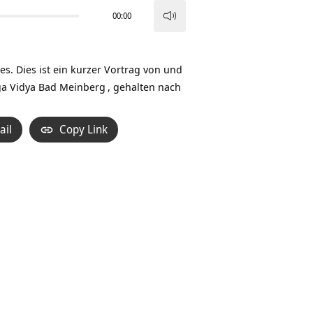
00:00
Pfeiltasten
Hoch/Runter
benutzen,
s. Dies ist ein kurzer Vortrag von und
um
a Vidya Bad Meinberg
, gehalten nach
die
Lautstärke
ail
Copy Link
zu
regeln.