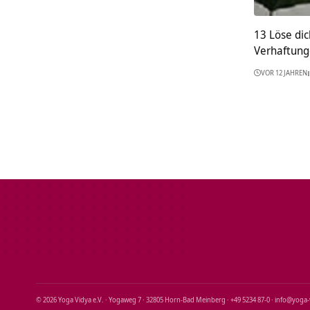
13 Löse dic
Verhaftunge
VOR 12 JAHREN
© 2026 Yoga Vidya e.V. · Yogaweg 7 · 32805 Horn‑Bad Meinberg · +49 5234 87‑0 · info@yoga