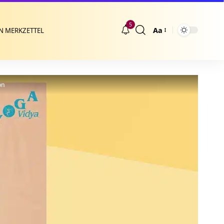
5
Aa
N MERKZETTEL
Größenänderung
on