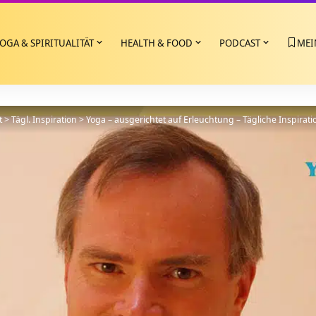
OGA & SPIRITUALITÄT
HEALTH & FOOD
PODCAST
MEI
t
>
Tägl. Inspiration
>
Yoga – ausgerichtet auf Erleuchtung – Tägliche Inspirati