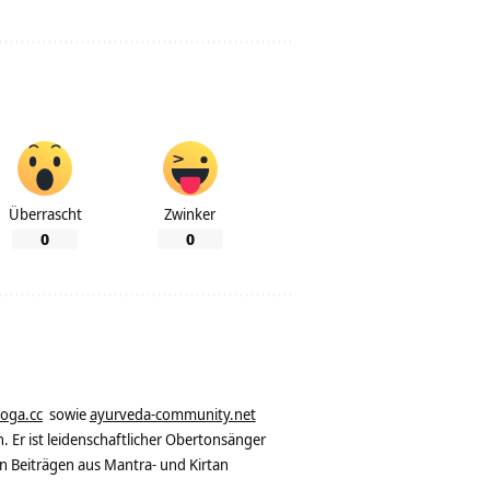
Überrascht
Zwinker
0
0
yoga.cc
sowie
ayurveda-community.net
. Er ist leidenschaftlicher Obertonsänger
n Beiträgen aus Mantra- und Kirtan