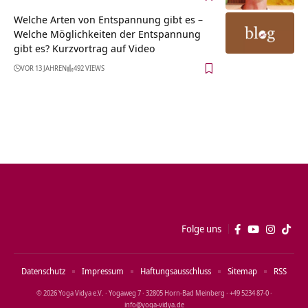
Welche Arten von Entspannung gibt es –
Welche Möglichkeiten der Entspannung
gibt es? Kurzvortrag auf Video
VOR 13 JAHREN
492 VIEWS
Folge uns
Datenschutz
Impressum
Haftungsausschluss
Sitemap
RSS
© 2026 Yoga Vidya e.V. · Yogaweg 7 · 32805 Horn‑Bad Meinberg · +49 5234 87‑0 ·
info@yoga‑vidya.de