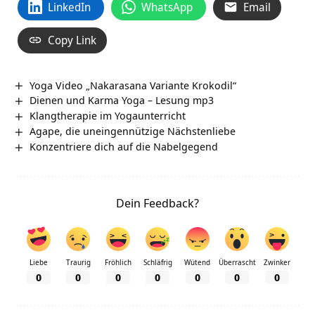
LinkedIn
WhatsApp
Email
Copy Link
Yoga Video „Nakarasana Variante Krokodil“
Dienen und Karma Yoga – Lesung mp3
Klangtherapie im Yogaunterricht
Agape, die uneingennützige Nächstenliebe
Konzentriere dich auf die Nabelgegend
Dein Feedback?
Liebe
Traurig
Fröhlich
Schläfrig
Wütend
Überrascht
Zwinker
0
0
0
0
0
0
0