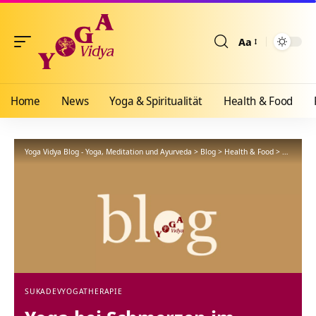
Aa
Größenänderun
Home
News
Yoga & Spiritualität
Health & Food
Yoga Vidya Blog - Yoga, Meditation und Ayurveda
>
Blog
>
Health & Food
>
Yogathera
SUKADEV
YOGATHERAPIE