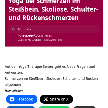
Yoga bei Schmerzen im
Steißbein, Skoliose, Schulter-
und Rückenschmerzen
LESEZEIT: 0 MIN
VON
SUKADEV
VOR 18 JAHREN
ZULETZT AKTUALISIERT: 5. JULI 2022 13:02
Auf den
Yoga Therapie Seiten
gibt es Neue Fragen und
Antworten:
Schmerzen im Steißbein,
Skoliose
, Schulter- und
Rücken
allgemein
Hier klicken…
Facebook
Share on X